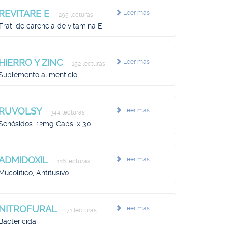
REVITARE E
Leer más
295 lecturas
Trat, de carencia de vitamina E
HIERRO Y ZINC
Leer más
152 lecturas
Suplemento alimenticio
RUVOLSY
Leer más
344 lecturas
Senósidos. 12mg Caps. x 30.
ADMIDOXIL
Leer más
116 lecturas
Mucolítico, Antitusivo
NITROFURAL
Leer más
71 lecturas
Bactericida