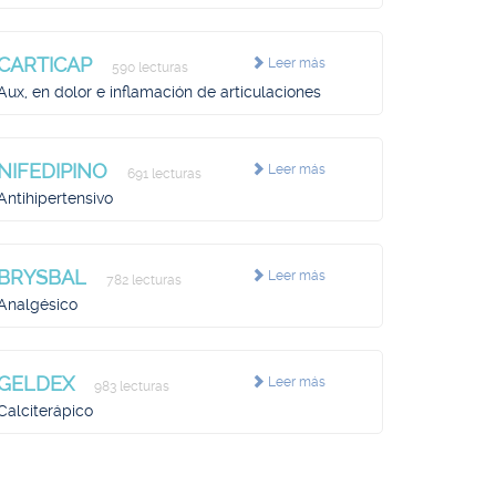
CARTICAP
Leer más
590 lecturas
Aux, en dolor e inflamación de articulaciones
NIFEDIPINO
Leer más
691 lecturas
Antihipertensivo
BRYSBAL
Leer más
782 lecturas
Analgésico
GELDEX
Leer más
983 lecturas
Calciterápico