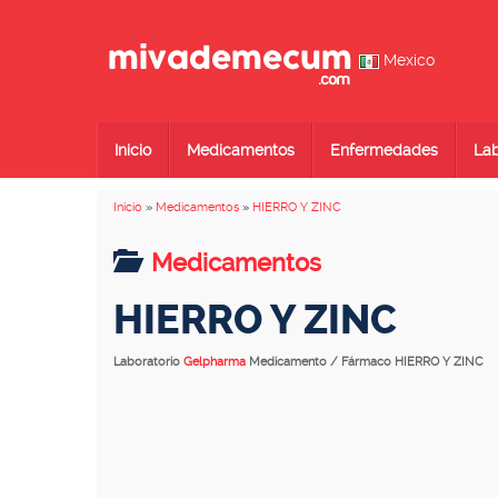
Mexico
Inicio
Medicamentos
Enfermedades
Lab
Inicio
»
Medicamentos
»
HIERRO Y ZINC
Medicamentos
HIERRO Y ZINC
Laboratorio
Gelpharma
Medicamento / Fármaco HIERRO Y ZINC