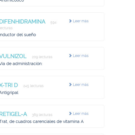
Antimicótico
DIFENHIDRAMINA
Leer más
594
lecturas
Inductor del sueño
VULNIZOL
Leer más
209 lecturas
Vía de administración:
X-TRI D
Leer más
245 lecturas
Antigripal
RETIGEL-A
Leer más
369 lecturas
Trat, de cuadros carenciales de vitamina A