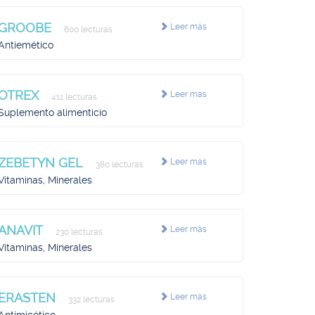
GROOBE
Leer más
600 lecturas
Antiemético
OTREX
Leer más
411 lecturas
Suplemento alimenticio
ZEBETYN GEL
Leer más
380 lecturas
Vitaminas, Minerales
ANAVIT
Leer más
230 lecturas
Vitaminas, Minerales
ERASTEN
Leer más
332 lecturas