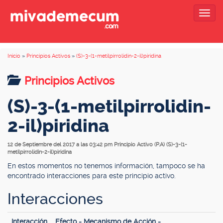
Togg
navig
Inicio
»
Principios Activos
»
(S)-3-(1-metilpirrolidin-2-il)piridina
Principios Activos
(S)-3-(1-metilpirrolidin-
2-il)piridina
12 de Septiembre del 2017 a las 03:42 pm
Principio Activo (P.A) (S)-3-(1-
metilpirrolidin-2-il)piridina
En estos momentos no tenemos información, tampoco se ha
encontrado interacciones para este principio activo.
Interacciones
Interacción
Efecto - Mecanismo de Acción -