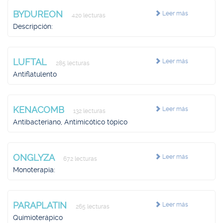
BYDUREON
Leer más
420 lecturas
Descripción:
LUFTAL
Leer más
285 lecturas
Antiflatulento
KENACOMB
Leer más
132 lecturas
Antibacteriano, Antimicótico tópico
ONGLYZA
Leer más
672 lecturas
Monoterapia:
PARAPLATIN
Leer más
265 lecturas
Quimioterápico