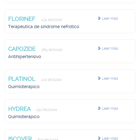
FLORINEF
Leer más
434 lecturas
Terapéutica de síndrome nefrótico
CAPOZIDE
Leer más
269 lecturas
Antihipertensivo
PLATINOL
Leer más
410 lecturas
Quimioterápico
HYDREA
Leer más
452 lecturas
Quimioterápico
ISCOVER
Leer más
832 lecturas