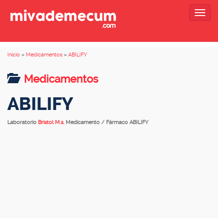
Togg
navig
Inicio
»
Medicamentos
»
ABILIFY
Medicamentos
ABILIFY
Laboratorio
Bristol M.s.
Medicamento / Fármaco ABILIFY