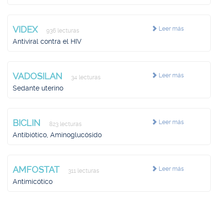
VIDEX
Leer más
936 lecturas
Antiviral contra el HIV
VADOSILAN
Leer más
34 lecturas
Sedante uterino
BICLIN
Leer más
823 lecturas
Antibiótico, Aminoglucósido
AMFOSTAT
Leer más
311 lecturas
Antimicótico