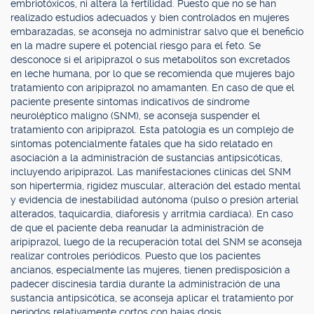
embriotóxicos, ni altera la fertilidad. Puesto que no se han
realizado estudios adecuados y bien controlados en mujeres
embarazadas, se aconseja no administrar salvo que el beneficio
en la madre supere el potencial riesgo para el feto. Se
desconoce si el aripiprazol o sus metabolitos son excretados
en leche humana, por lo que se recomienda que mujeres bajo
tratamiento con aripiprazol no amamanten. En caso de que el
paciente presente síntomas indicativos de síndrome
neuroléptico maligno (SNM), se aconseja suspender el
tratamiento con aripiprazol. Esta patología es un complejo de
síntomas potencialmente fatales que ha sido relatado en
asociación a la administración de sustancias antipsicóticas,
incluyendo aripiprazol. Las manifestaciones clínicas del SNM
son hipertermia, rigidez muscular, alteración del estado mental
y evidencia de inestabilidad autónoma (pulso o presión arterial
alterados, taquicardia, diaforesis y arritmia cardíaca). En caso
de que el paciente deba reanudar la administración de
aripiprazol, luego de la recuperación total del SNM se aconseja
realizar controles periódicos. Puesto que los pacientes
ancianos, especialmente las mujeres, tienen predisposición a
padecer discinesia tardía durante la administración de una
sustancia antipsicótica, se aconseja aplicar el tratamiento por
períodos relativamente cortos con bajas dosis.