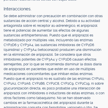
Interacciones.
Se debe administrar con precaución en combinación con otras
sustancias de acción central y alcohol. Debido a su actividad
antagonista sobre el receptor a1-adrenérgico, el aripiprazol
tiene el potencial de aumentar los efectos de algunas
sustancias antihipertensivas. Puesto que el aripiprazol es
metabolizado por múltiples vías, incluyendo las enzimas
CYP2D6 y CYP3A4, las sustancias inhibidoras de CYP2D6
(quinidina) y CYP3A4 (ketoconazol) producen una disminución
en la eliminación de aripiprazol. Se considera que otros
inhibidores potentes de CYP3A4 y CYP2D6 causan efectos
semejantes, por lo que se recomienda disminuir la dosis diaria
de aripiprazol en pacientes que estén en uso de múltiples
medicaciones concomitantes que inhiban estas enzimas.
Puesto que el aripiprazol no es sustrato de las enzimas CYP1A1,
CYP1A2, CYP2A6, CYP2B6, CYP2C8, CYP2C9, CYP2C19, ni sobre
glucuronización directa, es poco probable una interacción de
aripiprazol con inhibidores o inductores de estas enzimas, o con
otros factores como tabaquismo. No se han observado
cambios en la farmacocinética del aripiprazol durante la
administración conjunta con famotidina, valproato o litio. Se