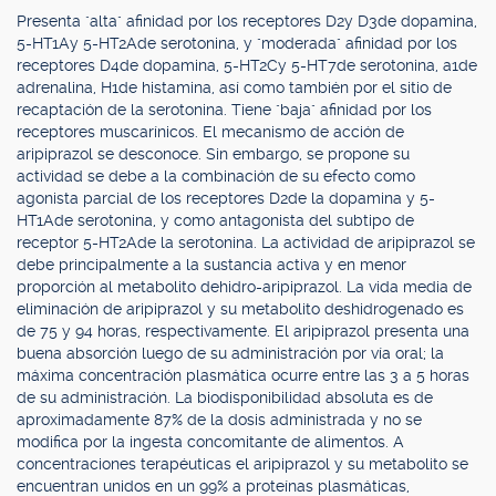
Presenta "alta" afinidad por los receptores D2y D3de dopamina,
5-HT1Ay 5-HT2Ade serotonina, y "moderada" afinidad por los
receptores D4de dopamina, 5-HT2Cy 5-HT7de serotonina, a1de
adrenalina, H1de histamina, así como también por el sitio de
recaptación de la serotonina. Tiene "baja" afinidad por los
receptores muscarínicos. El mecanismo de acción de
aripiprazol se desconoce. Sin embargo, se propone su
actividad se debe a la combinación de su efecto como
agonista parcial de los receptores D2de la dopamina y 5-
HT1Ade serotonina, y como antagonista del subtipo de
receptor 5-HT2Ade la serotonina. La actividad de aripiprazol se
debe principalmente a la sustancia activa y en menor
proporción al metabolito dehidro-aripiprazol. La vida media de
eliminación de aripiprazol y su metabolito deshidrogenado es
de 75 y 94 horas, respectivamente. El aripiprazol presenta una
buena absorción luego de su administración por vía oral; la
máxima concentración plasmática ocurre entre las 3 a 5 horas
de su administración. La biodisponibilidad absoluta es de
aproximadamente 87% de la dosis administrada y no se
modifica por la ingesta concomitante de alimentos. A
concentraciones terapéuticas el aripiprazol y su metabolito se
encuentran unidos en un 99% a proteínas plasmáticas,