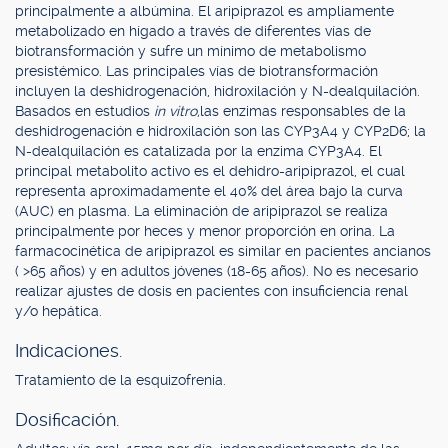
principalmente a albúmina. El aripiprazol es ampliamente
metabolizado en hígado a través de diferentes vías de
biotransformación y sufre un mínimo de metabolismo
presistémico. Las principales vías de biotransformación
incluyen la deshidrogenación, hidroxilación y N-dealquilación.
Basados en estudios
in vitro,
las enzimas responsables de la
deshidrogenación e hidroxilación son las CYP3A4 y CYP2D6; la
N-dealquilación es catalizada por la enzima CYP3A4. El
principal metabolito activo es el dehidro-aripiprazol, el cual
representa aproximadamente el 40% del área bajo la curva
(AUC) en plasma. La eliminación de aripiprazol se realiza
principalmente por heces y menor proporción en orina. La
farmacocinética de aripiprazol es similar en pacientes ancianos
( >65 años) y en adultos jóvenes (18-65 años). No es necesario
realizar ajustes de dosis en pacientes con insuficiencia renal
y/o hepática.
Indicaciones.
Tratamiento de la esquizofrenia.
Dosificación.