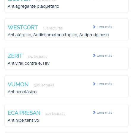
Antiagregante plaquetario
WESTCORT
Leer más
142 lecturas
Antialérgico, Antiinflamatorio tópico, Antipruriginoso
ZERIT
Leer más
124 lecturas
Antiviral contra el HIV
VUMON
Leer más
380 lecturas
Antineoplásico
ECA PRESAN
Leer más
421 lecturas
Antihipertensivo