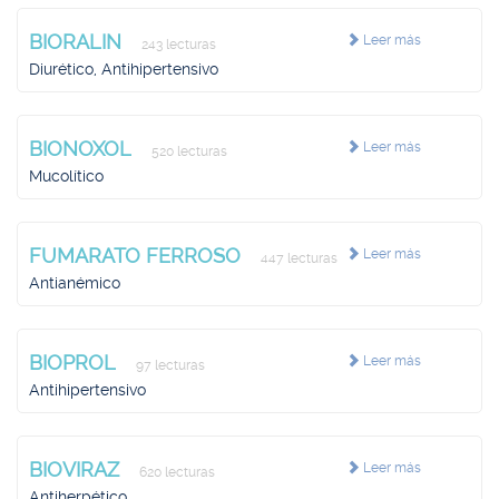
BIORALIN
Leer más
243 lecturas
Diurético, Antihipertensivo
BIONOXOL
Leer más
520 lecturas
Mucolítico
FUMARATO FERROSO
Leer más
447 lecturas
Antianémico
BIOPROL
Leer más
97 lecturas
Antihipertensivo
BIOVIRAZ
Leer más
620 lecturas
Antiherpético