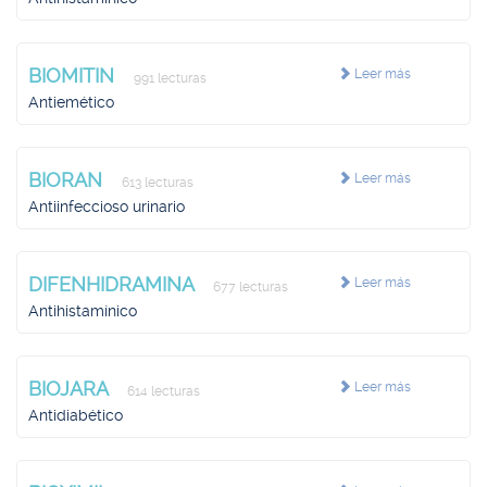
BIOMITIN
Leer más
991 lecturas
Antiemético
BIORAN
Leer más
613 lecturas
Antiinfeccioso urinario
DIFENHIDRAMINA
Leer más
677 lecturas
Antihistamínico
BIOJARA
Leer más
614 lecturas
Antidiabético