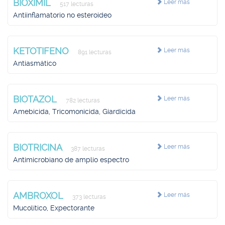
BIOXIMIL
Leer más
517 lecturas
Antiinflamatorio no esteroideo
KETOTIFENO
Leer más
891 lecturas
Antiasmático
BIOTAZOL
Leer más
782 lecturas
Amebicida, Tricomonicida, Giardicida
BIOTRICINA
Leer más
387 lecturas
Antimicrobiano de amplio espectro
AMBROXOL
Leer más
373 lecturas
Mucolítico, Expectorante