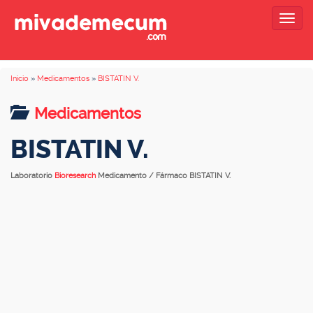
Togg
navig
Inicio
»
Medicamentos
»
BISTATIN V.
Medicamentos
BISTATIN V.
Laboratorio
Bioresearch
Medicamento / Fármaco BISTATIN V.