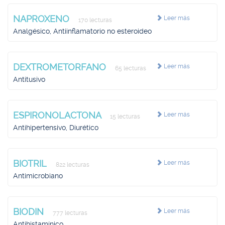
NAPROXENO
Leer más
170 lecturas
Analgésico, Antiinflamatorio no esteroideo
DEXTROMETORFANO
Leer más
65 lecturas
Antitusivo
ESPIRONOLACTONA
Leer más
15 lecturas
Antihipertensivo, Diurético
BIOTRIL
Leer más
822 lecturas
Antimicrobiano
BIODIN
Leer más
777 lecturas
Antihistamínico