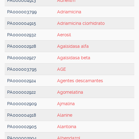
PA000004913
Adhefilm
PA000003799
Adriamicina
PA000004915
Adriamicina clorhidrato
PA000002932
Aerosil
PA000002928
Agalsidasa alfa
PA000002927
Agalsidasa beta
PA000003795
AGE
PA000002924
Agentes descamantes
PA000002922
Agomelatina
PA000002909
Ajmalina
PA000004918
Alanine
PA000002905
Alantoína
PA000002904
Albendazol