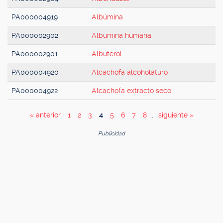
PA000004919
Albúmina
PA000002902
Albúmina humana
PA000002901
Albuterol
PA000004920
Alcachofa alcoholaturo
PA000004922
Alcachofa extracto seco
« anterior
1
2
3
4
5
6
7
8
...
siguiente »
Publicidad