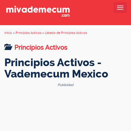
Togg
navig
Inicio
»
Principios Activos
»
Listado de Principios Activos
Principios Activos
Principios Activos -
Vademecum Mexico
Publicidad