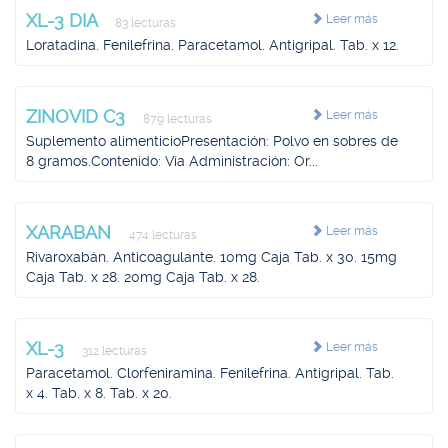
XL-3 DIA
Leer más
83 lecturas
Loratadina. Fenilefrina. Paracetamol. Antigripal. Tab. x 12.
ZINOVID C3
Leer más
879 lecturas
Suplemento alimenticioPresentación: Polvo en sobres de
8 gramos.Contenido: Vía Administración: Or...
XARABAN
Leer más
474 lecturas
Rivaroxabán. Anticoagulante. 10mg Caja Tab. x 30. 15mg
Caja Tab. x 28. 20mg Caja Tab. x 28.
XL-3
Leer más
312 lecturas
Paracetamol. Clorfeniramina. Fenilefrina. Antigripal. Tab.
x 4. Tab. x 8. Tab. x 20.