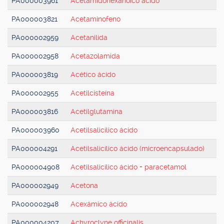
PA000003961
Acetamidohexanoico ácido
PA000003821
Acetaminofeno
PA000002959
Acetanilida
PA000002958
Acetazolamida
PA000003819
Acético ácido
PA000002955
Acetilcisteína
PA000003816
Acetilglutamina
PA000003960
Acetilsalicílico ácido
PA000004291
Acetilsalicílico ácido (microencapsulado)
PA000004908
Acetilsalicílico ácido + paracetamol
PA000002949
Acetona
PA000002948
Acexámico ácido
PA000004207
Achyroclyne officinalis