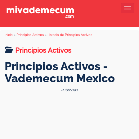
Togg
navig
Inicio
»
Principios Activos
»
Listado de Principios Activos
Principios Activos
Principios Activos -
Vademecum Mexico
Publicidad