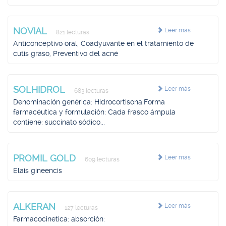
NOVIAL
Leer más
821 lecturas
Anticonceptivo oral, Coadyuvante en el tratamiento de
cutis graso, Preventivo del acné
SOLHIDROL
Leer más
683 lecturas
Denominación genérica: Hidrocortisona.Forma
farmacéutica y formulación: Cada frasco ámpula
contiene: succinato sódico...
PROMIL GOLD
Leer más
609 lecturas
Elais gineencis
ALKERAN
Leer más
127 lecturas
Farmacocinetica: absorción: