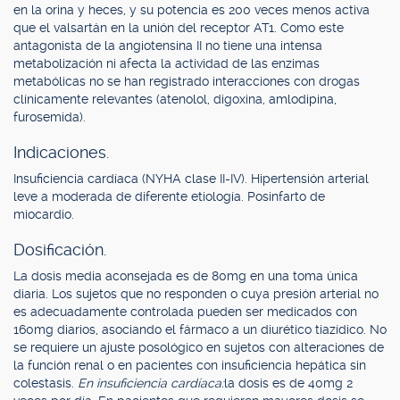
en la orina y heces, y su potencia es 200 veces menos activa
que el valsartán en la unión del receptor AT1. Como este
antagonista de la angiotensina II no tiene una intensa
metabolización ni afecta la actividad de las enzimas
metabólicas no se han registrado interacciones con drogas
clínicamente relevantes (atenolol, digoxina, amlodipina,
furosemida).
Indicaciones.
Insuficiencia cardíaca (NYHA clase II-IV). Hipertensión arterial
leve a moderada de diferente etiología. Posinfarto de
miocardio.
Dosificación.
La dosis media aconsejada es de 80mg en una toma única
diaria. Los sujetos que no responden o cuya presión arterial no
es adecuadamente controlada pueden ser medicados con
160mg diarios, asociando el fármaco a un diurético tiazídico. No
se requiere un ajuste posológico en sujetos con alteraciones de
la función renal o en pacientes con insuficiencia hepática sin
colestasis.
En insuficiencia cardíaca:
la dosis es de 40mg 2