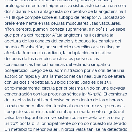
prolongado efecto antihipertensivo sistodiastólico con una sola
dosis diaria. Es un antagonista competitivo de la angiotensina II
(AT II) que compite sobre el subtipo de receptor AT1localizado
preferentemente en las células musculares lisas vasculares,
riñón, cerebro, pulmón, corteza suprarrenal e hipófisis. Se sabe
que por vía del receptor AT1la angiotensina II estimula la
apertura de los canales del calcio y bloquea los canales del
potasio. El valsartán, por su efecto específico y selectivo, no
afecta la frecuencia cardíaca, la adaptación ortostática
después de los cambios posturales pasivos o las
consecuencias hemodinámicas del estímulo simpático
posejercicio. Luego de su administración por vía oral tiene una
absorción rápida y una farmacocinética lineal que no se altera
con las dosis repetidas. Su biodisponibilidad es del 23%
aproximadamente, circula por el plasma unido en una elevada
concentración con las proteínas séricas (94%-97%). El comienzo
de la actividad antihipertensiva ocurre dentro de las 2 horas y
la máxima normalización tensional ocurre entre 2 y 4 semanas.
Luego de su administración oral aproximadamente el 30% del
valsartán disponible a nivel sistémico se excreta por la orina y
un 70% por la bilis, principalmente como compuesto inalterado.
Un metabolito menor (valeril-hidroxi-valsartán) se ha detectado