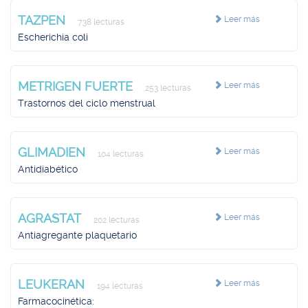
TAZPEN
Leer más
738 lecturas
Escherichia coli
METRIGEN FUERTE
Leer más
253 lecturas
Trastornos del ciclo menstrual
GLIMADIEN
Leer más
104 lecturas
Antidiabético
AGRASTAT
Leer más
202 lecturas
Antiagregante plaquetario
LEUKERAN
Leer más
194 lecturas
Farmacocinética: