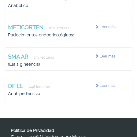
Anabólico
METICORTEN
Leer más
810 lecturas
Padecimientos endocrinológicos:
SMA AR
Leer más
234 lecturas
(Elais gineencis)
DIFEL
Leer más
448 lecturas
Antihipertensivo
Política de Privacidad
© 2015 - 2026 Mi Vademecum Mexico