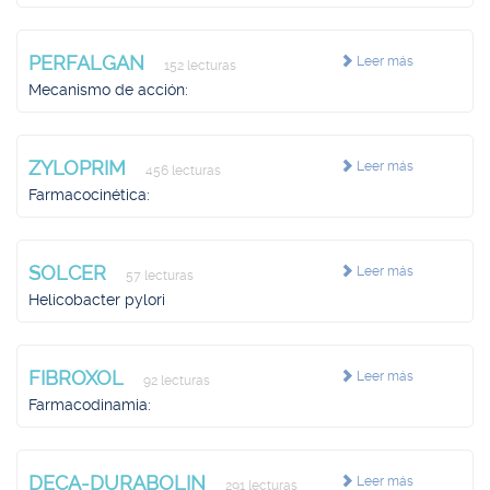
PERFALGAN
Leer más
152 lecturas
Mecanismo de acción:
ZYLOPRIM
Leer más
456 lecturas
Farmacocinética:
SOLCER
Leer más
57 lecturas
Helicobacter pylori
FIBROXOL
Leer más
92 lecturas
Farmacodinamia:
DECA-DURABOLIN
Leer más
291 lecturas