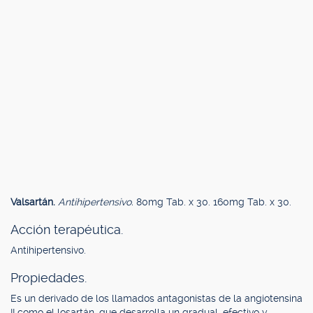
Valsartán.
Antihipertensivo.
80mg Tab. x 30. 160mg Tab. x 30.
Acción terapéutica.
Antihipertensivo.
Propiedades.
Es un derivado de los llamados antagonistas de la angiotensina
II como el losartán, que desarrolla un gradual, efectivo y