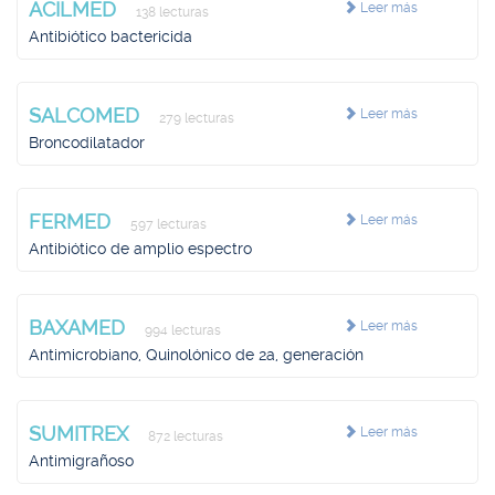
ACILMED
Leer más
138 lecturas
Antibiótico bactericida
SALCOMED
Leer más
279 lecturas
Broncodilatador
FERMED
Leer más
597 lecturas
Antibiótico de amplio espectro
BAXAMED
Leer más
994 lecturas
Antimicrobiano, Quinolónico de 2a, generación
SUMITREX
Leer más
872 lecturas
Antimigrañoso