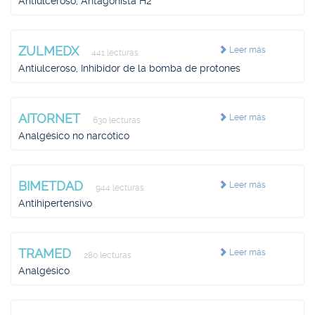
Antiulceroso, Antagonista H2
ZULMEDX
Leer más
441 lecturas
Antiulceroso, Inhibidor de la bomba de protones
AITORNET
Leer más
630 lecturas
Analgésico no narcótico
BIMETDAD
Leer más
944 lecturas
Antihipertensivo
TRAMED
Leer más
280 lecturas
Analgésico