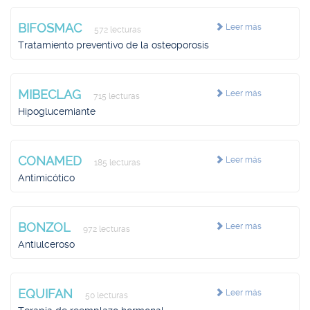
BIFOSMAC
Leer más
572 lecturas
Tratamiento preventivo de la osteoporosis
MIBECLAG
Leer más
715 lecturas
Hipoglucemiante
CONAMED
Leer más
185 lecturas
Antimicótico
BONZOL
Leer más
972 lecturas
Antiulceroso
EQUIFAN
Leer más
50 lecturas