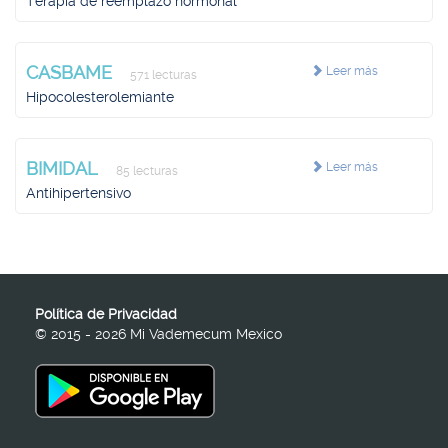
Terapia de reemplazo hormonal
CASBAME
Leer más
571 lecturas
Hipocolesterolemiante
BIMIDAL
Leer más
85 lecturas
Antihipertensivo
Política de Privacidad
© 2015 - 2026 Mi Vademecum Mexico