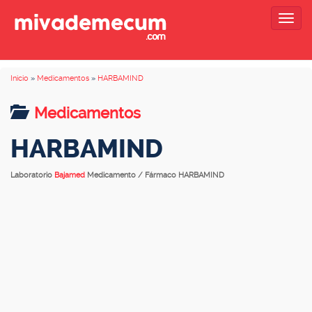
Togg
navig
Inicio
»
Medicamentos
»
HARBAMIND
Medicamentos
HARBAMIND
Laboratorio
Bajamed
Medicamento / Fármaco HARBAMIND