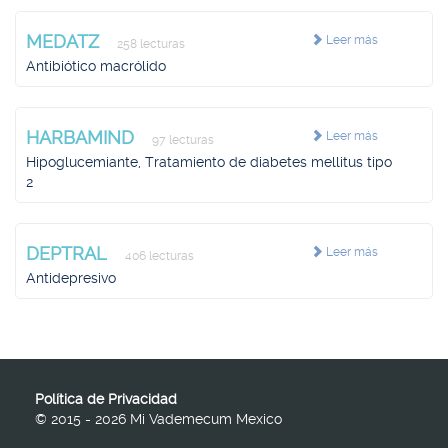
MEDATZ
Leer más
258 lecturas
Antibiótico macrólido
HARBAMIND
Leer más
97 lecturas
Hipoglucemiante, Tratamiento de diabetes mellitus tipo
2
DEPTRAL
Leer más
406 lecturas
Antidepresivo
Política de Privacidad
© 2015 - 2026 Mi Vademecum Mexico