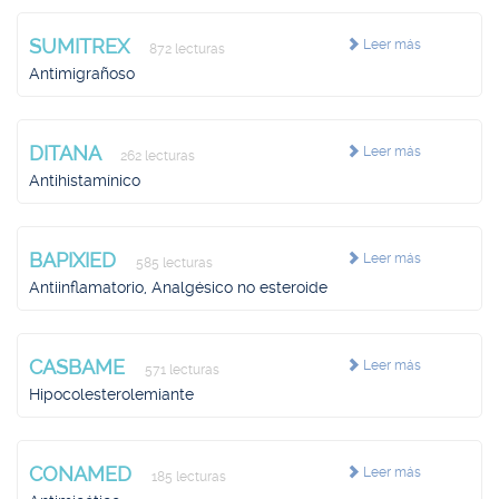
SUMITREX
Leer más
872 lecturas
Antimigrañoso
DITANA
Leer más
262 lecturas
Antihistamínico
BAPIXIED
Leer más
585 lecturas
Antiinflamatorio, Analgésico no esteroide
CASBAME
Leer más
571 lecturas
Hipocolesterolemiante
CONAMED
Leer más
185 lecturas