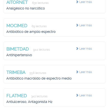
AITORNET
Leer más
630 lecturas
Analgésico no narcótico
MOCIMED
Leer más
69 lecturas
Antibiótico de amplio espectro
BIMETDAD
Leer más
944 lecturas
Antihipertensivo
TRIMEBA
Leer más
558 lecturas
Antibiótico macrólido de espectro medio
FLATMED
Leer más
342 lecturas
Antiulceroso, Antagonista H2