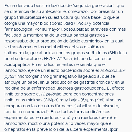
Es un derivado benzimidazólico de "segunda generación", que
se diferencia de su antecesor, el omeprazol, por presentar un
grupo trifluoroetoxi en su estructura química base, lo que le
otorga una mayor biodisponibilidad ( >30%) y potencia
farmacológica. Por su mayor liposolubilidad atraviesa con más
facilidad la membrana de la célula parietal gástrica -
responsable de la producción de ácido clorhídrico- en la cual
se transforma en los metabolitos activos disulfuro y
sulfonamida, que al unirse con los grupos sulfhidrilos (SH) de la
bomba de protones H+/K+-ATPasa, inhiben la secreción
acidopéptica. En estudios recientes se señala que el
lansoprazol ejerce un efecto bactericida sobre el
Helicobacter
pylori
, microorganismo gramnegativo flagelado al que se
atribuye un papel en la producción de gastritis crónica y en la
recidiva de la enfermedad ulcerosa gastroduodenal. El efecto
inhibitorio sobre el
H. pylori
se logra con concentraciones
inhibitorias mínimas (CIM90) muy bajas (6,25mg/ml) si se las
compara con las de otros fármacos (subcitrato de bismuto,
ranitidina u omeprazol). En estudios farmacodinámicos
experimentales, en roedores (rata) y no roedores (perro), el
lansoprazol mostró una potencia 10 veces mayor que el
omeprazol en la prevención de la úlcera experimental (por