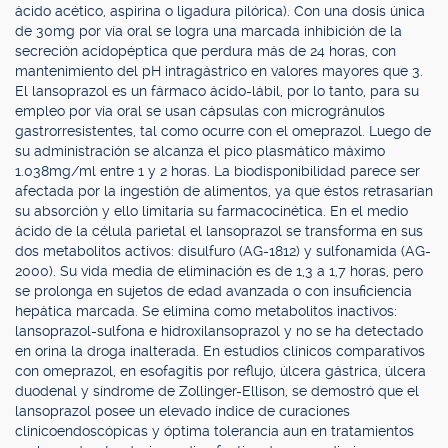
ácido acético, aspirina o ligadura pilórica). Con una dosis única
de 30mg por vía oral se logra una marcada inhibición de la
secreción acidopéptica que perdura más de 24 horas, con
mantenimiento del pH intragástrico en valores mayores que 3.
El lansoprazol es un fármaco ácido-lábil, por lo tanto, para su
empleo por vía oral se usan cápsulas con microgránulos
gastrorresistentes, tal como ocurre con el omeprazol. Luego de
su administración se alcanza el pico plasmático máximo
1.038mg/ml entre 1 y 2 horas. La biodisponibilidad parece ser
afectada por la ingestión de alimentos, ya que éstos retrasarían
su absorción y ello limitaría su farmacocinética. En el medio
ácido de la célula parietal el lansoprazol se transforma en sus
dos metabolitos activos: disulfuro (AG-1812) y sulfonamida (AG-
2000). Su vida media de eliminación es de 1,3 a 1,7 horas, pero
se prolonga en sujetos de edad avanzada o con insuficiencia
hepática marcada. Se elimina como metabolitos inactivos:
lansoprazol-sulfona e hidroxilansoprazol y no se ha detectado
en orina la droga inalterada. En estudios clínicos comparativos
con omeprazol, en esofagitis por reflujo, úlcera gástrica, úlcera
duodenal y síndrome de Zollinger-Ellison, se demostró que el
lansoprazol posee un elevado índice de curaciones
clinicoendoscópicas y óptima tolerancia aun en tratamientos