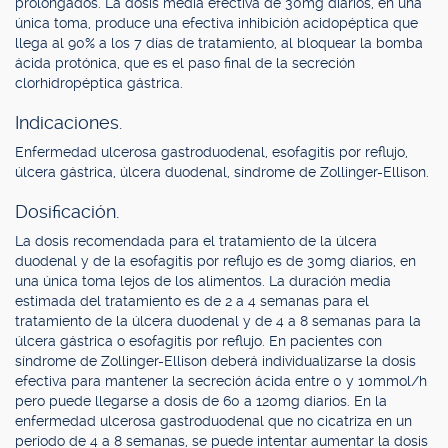
prolongados. La dosis media efectiva de 30mg diarios, en una
única toma, produce una efectiva inhibición acidopéptica que
llega al 90% a los 7 días de tratamiento, al bloquear la bomba
ácida protónica, que es el paso final de la secreción
clorhidropéptica gástrica.
Indicaciones.
Enfermedad ulcerosa gastroduodenal, esofagitis por reflujo,
úlcera gástrica, úlcera duodenal, síndrome de Zollinger-Ellison.
Dosificación.
La dosis recomendada para el tratamiento de la úlcera
duodenal y de la esofagitis por reflujo es de 30mg diarios, en
una única toma lejos de los alimentos. La duración media
estimada del tratamiento es de 2 a 4 semanas para el
tratamiento de la úlcera duodenal y de 4 a 8 semanas para la
úlcera gástrica o esofagitis por reflujo. En pacientes con
síndrome de Zollinger-Ellison deberá individualizarse la dosis
efectiva para mantener la secreción ácida entre 0 y 10mmol/h
pero puede llegarse a dosis de 60 a 120mg diarios. En la
enfermedad ulcerosa gastroduodenal que no cicatriza en un
período de 4 a 8 semanas, se puede intentar aumentar la dosis