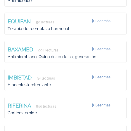
Antimicótico
EQUIFAN
Leer más
50 lecturas
Terapia de reemplazo hormonal
BAXAMED
Leer más
994 lecturas
Antimicrobiano, Quinolónico de 2a, generación
IMBISTAD
Leer más
94 lecturas
Hipocolesterolemiante
RIFERINA
Leer más
895 lecturas
Corticosteroide