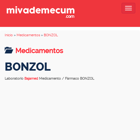
Togg
navig
Inicio
»
Medicamentos
»
BONZOL
Medicamentos
BONZOL
Laboratorio
Bajamed
Medicamento / Fármaco BONZOL