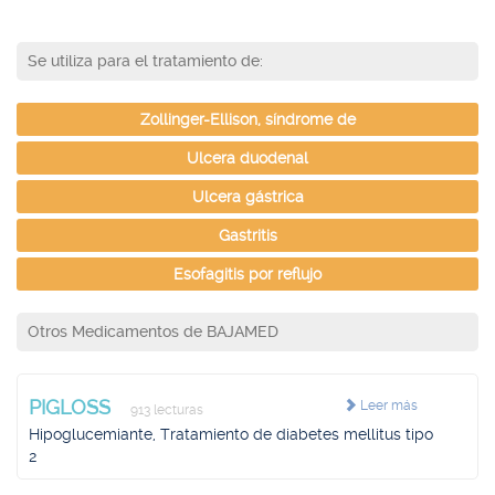
Se utiliza para el tratamiento de:
Zollinger-Ellison, síndrome de
Ulcera duodenal
Ulcera gástrica
Gastritis
Esofagitis por reflujo
Otros Medicamentos de BAJAMED
PIGLOSS
Leer más
913 lecturas
Hipoglucemiante, Tratamiento de diabetes mellitus tipo
2