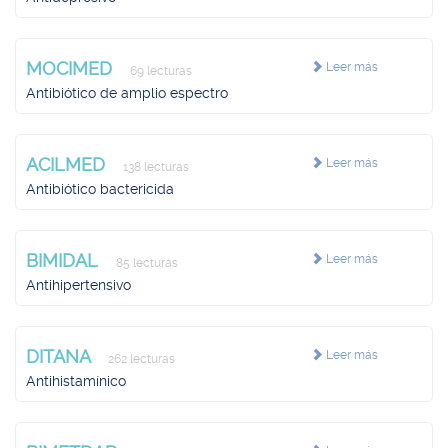
MOCIMED
Leer más
69 lecturas
Antibiótico de amplio espectro
ACILMED
Leer más
138 lecturas
Antibiótico bactericida
BIMIDAL
Leer más
85 lecturas
Antihipertensivo
DITANA
Leer más
262 lecturas
Antihistamínico