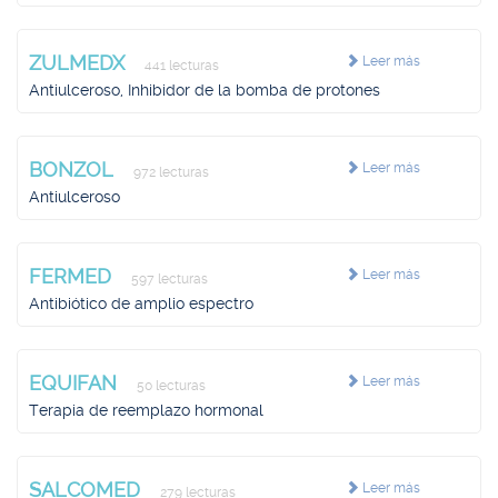
ZULMEDX
Leer más
441 lecturas
Antiulceroso, Inhibidor de la bomba de protones
BONZOL
Leer más
972 lecturas
Antiulceroso
FERMED
Leer más
597 lecturas
Antibiótico de amplio espectro
EQUIFAN
Leer más
50 lecturas
Terapia de reemplazo hormonal
SALCOMED
Leer más
279 lecturas