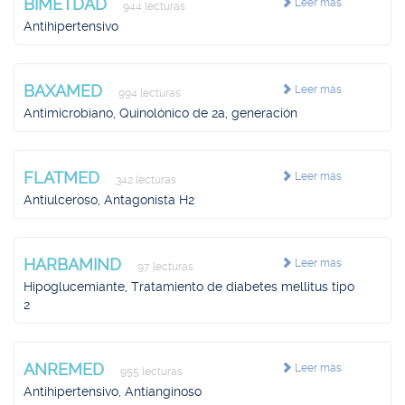
BIMETDAD
Leer más
944 lecturas
Antihipertensivo
BAXAMED
Leer más
994 lecturas
Antimicrobiano, Quinolónico de 2a, generación
FLATMED
Leer más
342 lecturas
Antiulceroso, Antagonista H2
HARBAMIND
Leer más
97 lecturas
Hipoglucemiante, Tratamiento de diabetes mellitus tipo
2
ANREMED
Leer más
955 lecturas
Antihipertensivo, Antianginoso