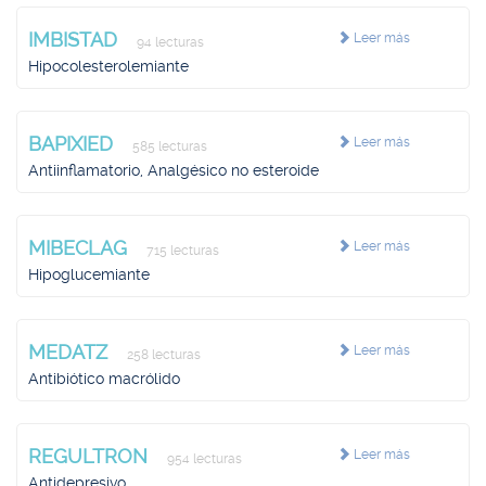
IMBISTAD
Leer más
94 lecturas
Hipocolesterolemiante
BAPIXIED
Leer más
585 lecturas
Antiinflamatorio, Analgésico no esteroide
MIBECLAG
Leer más
715 lecturas
Hipoglucemiante
MEDATZ
Leer más
258 lecturas
Antibiótico macrólido
REGULTRON
Leer más
954 lecturas
Antidepresivo