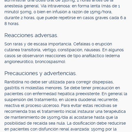
administrar una dosis oral de 150mg, 2 horas antes de la
anestesia general. Vía intravenosa: en forma lenta (más de 1
minuto) 50mg, o bien en infusión a razón de 15mg/hora,
durante 2 horas, que puede repetirse en casos graves cada 6 a
8 horas.
Reacciones adversas.
Son raras y de escasa importancia. Cefaleas o erupción
cutánea transitoria, vértigo, constipación, náuseas. En algunos
casos se observaron reacciones de tipo anafiláctico (edema
angioneurótico, broncospasmo).
Precauciones y advertencias.
Ranitidina no debe ser utilizada para corregir dispepsias,
gastritis ni molestias menores. Se debe tener precaución en
pacientes con enfermedad hepática preexistente. En general la
suspensión del tratamiento, en úlcera duodenal recurrente,
reactiva el proceso ulceroso. Para evitar estas recidivas se
recomienda tras el tratamiento inicial instaurar una terapéutica
de mantenimiento de 150mg/día al acostarse hasta que la
posibilidad de recaída sea nula. La dosificación debe reducirse
en pacientes con disfunción renal avanzada: 150mg por la