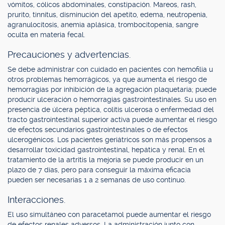
vómitos, cólicos abdominales, constipación. Mareos, rash,
prurito, tinnitus, disminución del apetito, edema, neutropenia,
agranulocitosis, anemia aplásica, trombocitopenia, sangre
oculta en materia fecal.
Precauciones y advertencias.
Se debe administrar con cuidado en pacientes con hemofilia u
otros problemas hemorrágicos, ya que aumenta el riesgo de
hemorragias por inhibición de la agregación plaquetaria; puede
producir ulceración o hemorragias gastrointestinales. Su uso en
presencia de úlcera péptica, colitis ulcerosa o enfermedad del
tracto gastrointestinal superior activa puede aumentar el riesgo
de efectos secundarios gastrointestinales o de efectos
ulcerogénicos. Los pacientes geriátricos son más propensos a
desarrollar toxicidad gastrointestinal, hepática y renal. En el
tratamiento de la artritis la mejoría se puede producir en un
plazo de 7 días, pero para conseguir la máxima eficacia
pueden ser necesarias 1 a 2 semanas de uso continuo.
Interacciones.
El uso simultáneo con paracetamol puede aumentar el riesgo
de efectos renales adversos. La administración junto con