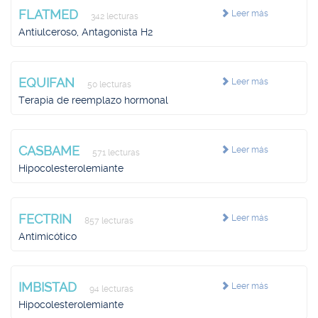
FLATMED
Leer más
342 lecturas
Antiulceroso, Antagonista H2
EQUIFAN
Leer más
50 lecturas
Terapia de reemplazo hormonal
CASBAME
Leer más
571 lecturas
Hipocolesterolemiante
FECTRIN
Leer más
857 lecturas
Antimicótico
IMBISTAD
Leer más
94 lecturas
Hipocolesterolemiante