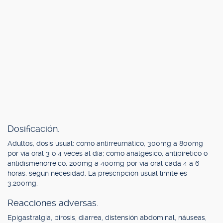
Dosificación.
Adultos, dosis usual: como antirreumático, 300mg a 800mg
por vía oral 3 o 4 veces al día; como analgésico, antipirético o
antidismenorreico, 200mg a 400mg por vía oral cada 4 a 6
horas, según necesidad. La prescripción usual límite es
3.200mg.
Reacciones adversas.
Epigastralgia, pirosis, diarrea, distensión abdominal, náuseas,