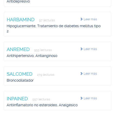
Antidepresivo
HARBAMIND
Leer más
97 lecturas
Hipoglucemiante, Tratamiento de diabetes mellitus tipo
2
ANREMED
Leer más
955 lecturas
Antihipertensivo, Antianginoso
SALCOMED
Leer más
279 lecturas
Broncodilatador
INPAINED
Leer más
557 lecturas
Antiinflamatorio no esteroideo, Analgésico