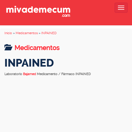
Togg
navig
Inicio
»
Medicamentos
»
INPAINED
Medicamentos
INPAINED
Laboratorio
Bajamed
Medicamento / Fármaco INPAINED