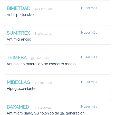
BIMETDAD
Leer más
944 lecturas
Antihipertensivo
SUMITREX
Leer más
872 lecturas
Antimigrañoso
TRIMEBA
Leer más
558 lecturas
Antibiótico macrólido de espectro medio
MIBECLAG
Leer más
715 lecturas
Hipoglucemiante
BAXAMED
Leer más
994 lecturas
Antimicrobiano, Quinolónico de 2a, generación