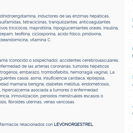
, dihidroergotamina, inductores de las enzimas hepáticas,
 sulfamidas, tetraciclinas, tranquilizantes, anticoagulantes
os tricíclicos, maprotilina, hipoglucemiantes orales, insulina,
pam, teofilina, ciclosporina, ácido fólico, piridoxina,
oleandomicina, vitamina C.
ama (conocido o sospechado), accidentes cerebrovasculares,
enfermedad de las arterias coronarias, tumores hepáticos
rógenos, embarazo, tromboflebitis, hemorragia vaginal. La
guientes casos: asma, insuficiencia cardíaca, epilepsia,
edad mamaria benigna, diabetes mellitus, endometriosis,
ca, hipercalcemia asociada a tumores o enfermedad
tericia, inmovilización, períodos menstruales escasos o
sis, fibroides uterinas, venas varicosas.
, fármacos relacionados con
LEVONORGESTREL
.