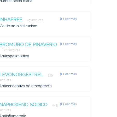
Humectación diaria
INHAFREE
Leer más
45 lecturas
Vía de administración:
BROMURO DE PINAVERIO
Leer más
681 lecturas
Antiespasmódico
LEVONORGESTREL
Leer más
329
lecturas
Anticonceptivo de emergencia
NAPROXENO SODICO
Leer más
445
lecturas
Antiinflamatorio