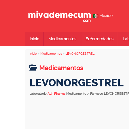
Mexico
Inicio
Medicamentos
Enfermedades
Lab
Inicio
»
Medicamentos
»
LEVONORGESTREL
Medicamentos
LEVONORGESTREL
Laboratorio
Adn Pharma
Medicamento / Fármaco LEVONORGEST