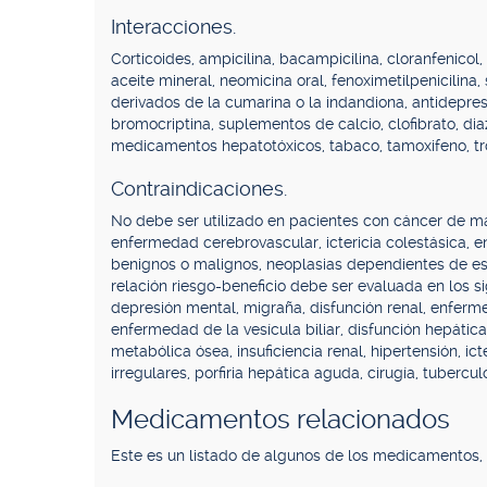
Interacciones.
Corticoides, ampicilina, bacampicilina, cloranfenicol
aceite mineral, neomicina oral, fenoximetilpenicilina,
derivados de la cumarina o la indandiona, antidepresiv
bromocriptina, suplementos de calcio, clofibrato, diaze
medicamentos hepatotóxicos, tabaco, tamoxifeno, tr
Contraindicaciones.
No debe ser utilizado en pacientes con cáncer de m
enfermedad cerebrovascular, ictericia colestásica, 
benignos o malignos, neoplasias dependientes de est
relación riesgo-beneficio debe ser evaluada en los si
depresión mental, migraña, disfunción renal, enferm
enfermedad de la vesícula biliar, disfunción hepáti
metabólica ósea, insuficiencia renal, hipertensión, ic
irregulares, porfiria hepática aguda, cirugía, tuberculo
Medicamentos relacionados
Este es un listado de algunos de los medicamentos