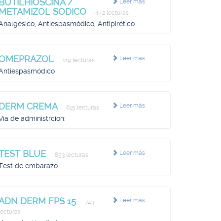
BUTILHIOSCINA /
Leer más
METAMIZOL SODICO
442 lecturas
Analgésico, Antiespasmódico, Antipirético
OMEPRAZOL
Leer más
119 lecturas
Antiespasmódico
DERM CREMA
Leer más
615 lecturas
Vía de administrcion:
TEST BLUE
Leer más
853 lecturas
Test de embarazo
ADN DERM FPS 15
Leer más
743
lecturas