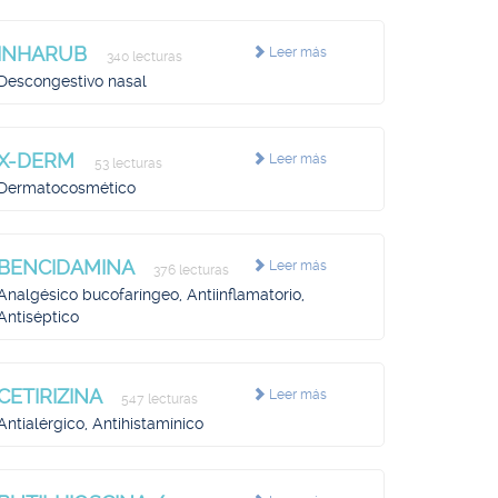
INHARUB
Leer más
340 lecturas
Descongestivo nasal
X-DERM
Leer más
53 lecturas
Dermatocosmético
BENCIDAMINA
Leer más
376 lecturas
Analgésico bucofaríngeo, Antiinflamatorio,
Antiséptico
CETIRIZINA
Leer más
547 lecturas
Antialérgico, Antihistamínico