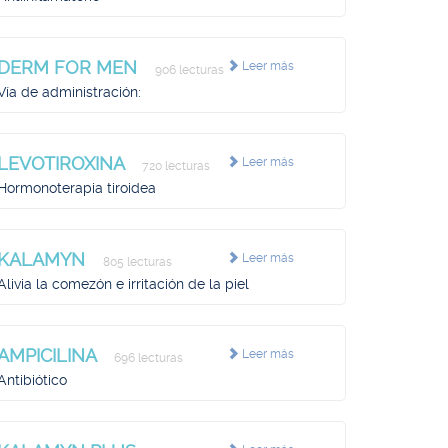
DERM FOR MEN
Leer más
906 lecturas
Vía de administración:
LEVOTIROXINA
Leer más
720 lecturas
Hormonoterapia tiroidea
KALAMYN
Leer más
805 lecturas
Alivia la comezón e irritación de la piel
AMPICILINA
Leer más
696 lecturas
Antibiótico