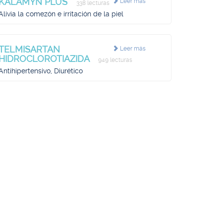
KALAMYN PLUS
Leer más
338 lecturas
Alivia la comezón e irritación de la piel
TELMISARTAN
Leer más
HIDROCLOROTIAZIDA
949 lecturas
Antihipertensivo, Diurético