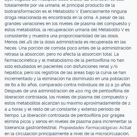
totalamente por vía urinaria, el principal producto de la
biotransformación es el Metabolito V. Esencialmente ninguna
droga relacionada es encontrada en la orina. A pesar de las
grandes variaciones en los niveles de plasma del compuesto y
éstos metabolitos, la recuperación urinaria del Metabolito V es
consistente y muestra una proporcioanlidad de las dosis.
Menos del 4% de la dosis administrada es recuperada en las
heces. Una porción de comida poco antes de la administración
retrasa la absorción, pero no afecta la absorción total. La
farmacocinética y el metabolismo de la pentoxifilina no han
sido estudiados en pacientes con disfunciones renal y/o
hepática; pero los registros de las áreas bajo la curva se han
incrementado y la eliminación ha disminuido en una población
de 60 a 80 años, comparado contra individuos de 22 a 30 años.
Después de una administración de 400 mg de pentoxifilina de
liberación controlada, los niveles de plasma del compuesto y
estos metabolitos alcanzan su máximo aproximadamente de 2
a 4 horas y el resto de un constante y extenso período de
tiempo. La liberación controlada de pentoxifilina por gragea
elimina picos y senos en niveles de plasma para incrementar la
tolerancia gastrointestinal.
Propiedades Farmacológicas:
Actúa
en la circulación principalmente a nivel de la microcirculación,