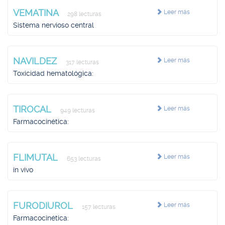
VEMATINA
Leer más
298 lecturas
Sistema nervioso central
NAVILDEZ
Leer más
317 lecturas
Toxicidad hematológica:
TIROCAL
Leer más
949 lecturas
Farmacocinética:
FLIMUTAL
Leer más
653 lecturas
in vivo
FURODIUROL
Leer más
157 lecturas
Farmacocinética: