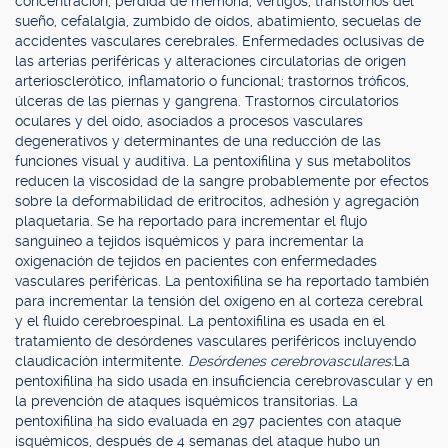
concentración, pérdida de memoria, vértigos, transtornos del
sueño, cefalalgia, zumbido de oídos, abatimiento, secuelas de
accidentes vasculares cerebrales. Enfermedades oclusivas de
las arterias periféricas y alteraciones circulatorias de origen
arteriosclerótico, inflamatorio o funcional; trastornos tróficos,
úlceras de las piernas y gangrena. Trastornos circulatorios
oculares y del oído, asociados a procesos vasculares
degenerativos y determinantes de una reducción de las
funciones visual y auditiva. La pentoxifilina y sus metabolitos
reducen la viscosidad de la sangre probablemente por efectos
sobre la deformabilidad de eritrocitos, adhesión y agregación
plaquetaria. Se ha reportado para incrementar el flujo
sanguíneo a tejidos isquémicos y para incrementar la
oxigenación de tejidos en pacientes con enfermedades
vasculares periféricas. La pentoxifilina se ha reportado también
para incrementar la tensión del oxígeno en al corteza cerebral
y el fluido cerebroespinal. La pentoxifilina es usada en el
tratamiento de desórdenes vasculares periféricos incluyendo
claudicación intermitente.
Desórdenes cerebrovasculares:
La
pentoxifilina ha sido usada en insuficiencia cerebrovascular y en
la prevención de ataques isquémicos transitorias. La
pentoxifilina ha sido evaluada en 297 pacientes con ataque
isquémicos, después de 4 semanas del ataque hubo un