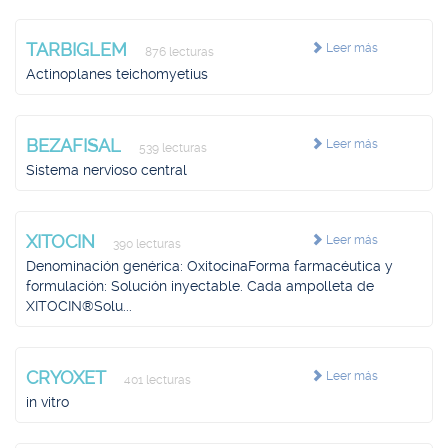
TARBIGLEM
Leer más
876 lecturas
Actinoplanes teichomyetius
BEZAFISAL
Leer más
539 lecturas
Sistema nervioso central
XITOCIN
Leer más
390 lecturas
Denominación genérica: OxitocinaForma farmacéutica y
formulación: Solución inyectable. Cada ampolleta de
XITOCIN®Solu...
CRYOXET
Leer más
401 lecturas
in vitro