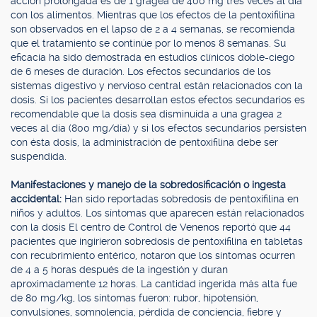
acción prolongada es de 1 gragea de 400 mg tres veces al día
con los alimentos. Mientras que los efectos de la pentoxifilina
son observados en el lapso de 2 a 4 semanas, se recomienda
que el tratamiento se continúe por lo menos 8 semanas. Su
eficacia ha sido demostrada en estudios clínicos doble-ciego
de 6 meses de duración. Los efectos secundarios de los
sistemas digestivo y nervioso central están relacionados con la
dosis. Si los pacientes desarrollan estos efectos secundarios es
recomendable que la dosis sea disminuída a una gragea 2
veces al día (800 mg/día) y si los efectos secundarios persisten
con ésta dosis, la administración de pentoxifilina debe ser
suspendida.
Manifestaciones y manejo de la sobredosificación o ingesta
accidental:
Han sido reportadas sobredosis de pentoxifilina en
niños y adultos. Los síntomas que aparecen están relacionados
con la dosis El centro de Control de Venenos reportó que 44
pacientes que ingirieron sobredosis de pentoxifilina en tabletas
con recubrimiento entérico, notaron que los síntomas ocurren
de 4 a 5 horas después de la ingestión y duran
aproximadamente 12 horas. La cantidad ingerida más alta fue
de 80 mg/kg, los síntomas fueron: rubor, hipotensión,
convulsiones, somnolencia, pérdida de conciencia, fiebre y