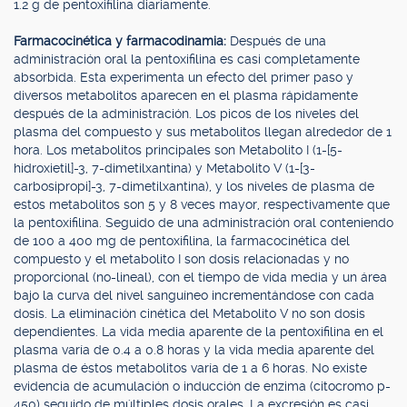
1.2 g de pentoxifilina diariamente.
Farmacocinética y farmacodinamia:
Después de una
administración oral la pentoxifilina es casi completamente
absorbida. Esta experimenta un efecto del primer paso y
diversos metabolitos aparecen en el plasma rápidamente
después de la administración. Los picos de los niveles del
plasma del compuesto y sus metabolitos llegan alrededor de 1
hora. Los metabolitos principales son Metabolito I (1-[5-
hidroxietil]-3, 7-dimetilxantina) y Metabolito V (1-[3-
carbosipropi]-3, 7-dimetilxantina), y los niveles de plasma de
estos metabolitos son 5 y 8 veces mayor, respectivamente que
la pentoxifilina. Seguido de una administración oral conteniendo
de 100 a 400 mg de pentoxifilina, la farmacocinética del
compuesto y el metabolito I son dosis relacionadas y no
proporcional (no-lineal), con el tiempo de vida media y un área
bajo la curva del nivel sanguíneo incrementándose con cada
dosis. La eliminación cinética del Metabolito V no son dosis
dependientes. La vida media aparente de la pentoxifilina en el
plasma varía de 0.4 a 0.8 horas y la vida media aparente del
plasma de éstos metabolitos varía de 1 a 6 horas. No existe
evidencia de acumulación o inducción de enzima (citocromo p-
450) seguido de múltiples dosis orales. La excresión es casi