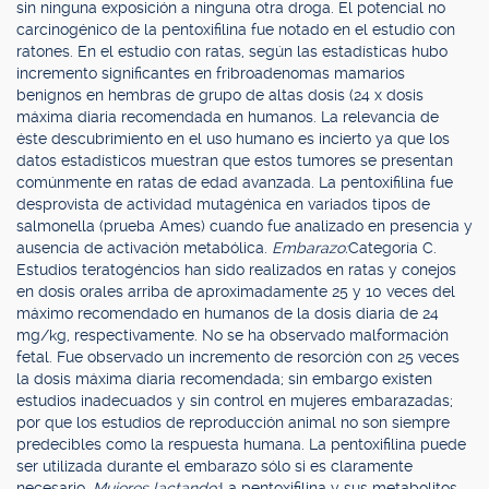
sin ninguna exposición a ninguna otra droga. El potencial no
carcinogénico de la pentoxifilina fue notado en el estudio con
ratones. En el estudio con ratas, según las estadísticas hubo
incremento significantes en fribroadenomas mamarios
benignos en hembras de grupo de altas dosis (24 x dosis
máxima diaria recomendada en humanos. La relevancia de
éste descubrimiento en el uso humano es incierto ya que los
datos estadísticos muestran que estos tumores se presentan
comúnmente en ratas de edad avanzada. La pentoxifilina fue
desprovista de actividad mutagénica en variados tipos de
salmonella (prueba Ames) cuando fue analizado en presencia y
ausencia de activación metabólica.
Embarazo:
Categoría C.
Estudios teratogéncios han sido realizados en ratas y conejos
en dosis orales arriba de aproximadamente 25 y 10 veces del
máximo recomendado en humanos de la dosis diaria de 24
mg/kg, respectivamente. No se ha observado malformación
fetal. Fue observado un incremento de resorción con 25 veces
la dosis máxima diaria recomendada; sin embargo existen
estudios inadecuados y sin control en mujeres embarazadas;
por que los estudios de reproducción animal no son siempre
predecibles como la respuesta humana. La pentoxifilina puede
ser utilizada durante el embarazo sólo si es claramente
necesario.
Mujeres lactando:
La pentoxifilina y sus metabolitos