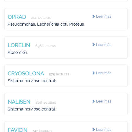
OPRAD
Leer más
214 lecturas
Pseudomonas, Escherichia coli, Proteus
LORELIN
Leer más
696 lecturas
Absorción:
CRYOSOLONA
Leer más
575 lecturas
Sistema nervioso central:
NALISEN
Leer más
808 lecturas
Sistema nervioso central
FAVICIN
Leer más
142 lecturas