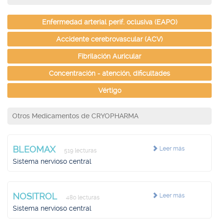
Enfermedad arterial perif. oclusiva (EAPO)
Accidente cerebrovascular (ACV)
Fibrilación Auricular
Concentración - atención, dificultades
Vértigo
Otros Medicamentos de CRYOPHARMA
BLEOMAX
Leer más
519 lecturas
Sistema nervioso central
NOSITROL
Leer más
480 lecturas
Sistema nervioso central