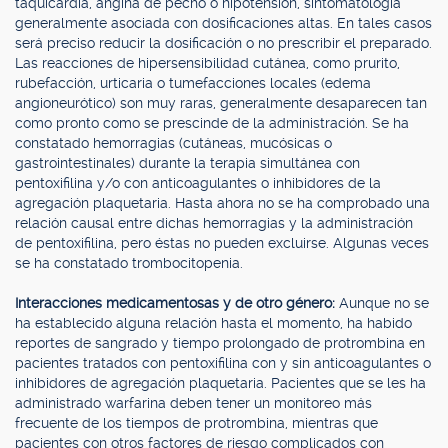
taquicardia, angina de pecho o hipotensión, sintomatología
generalmente asociada con dosificaciones altas. En tales casos
será preciso reducir la dosificación o no prescribir el preparado.
Las reacciones de hipersensibilidad cutánea, como prurito,
rubefacción, urticaria o tumefacciones locales (edema
angioneurótico) son muy raras, generalmente desaparecen tan
como pronto como se prescinde de la administración. Se ha
constatado hemorragias (cutáneas, mucósicas o
gastrointestinales) durante la terapia simultánea con
pentoxifilina y/o con anticoagulantes o inhibidores de la
agregación plaquetaria. Hasta ahora no se ha comprobado una
relación causal entre dichas hemorragias y la administración
de pentoxifilina, pero éstas no pueden excluirse. Algunas veces
se ha constatado trombocitopenia.
Interacciones medicamentosas y de otro género:
Aunque no se
ha establecido alguna relación hasta el momento, ha habido
reportes de sangrado y tiempo prolongado de protrombina en
pacientes tratados con pentoxifilina con y sin anticoagulantes o
inhibidores de agregación plaquetaria. Pacientes que se les ha
administrado warfarina deben tener un monitoreo más
frecuente de los tiempos de protrombina, mientras que
pacientes con otros factores de riesgo complicados con