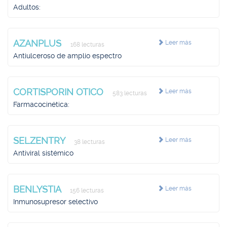
Adultos:
AZANPLUS
Leer más
168 lecturas
Antiulceroso de amplio espectro
CORTISPORIN OTICO
Leer más
583 lecturas
Farmacocinética:
SELZENTRY
Leer más
38 lecturas
Antiviral sistémico
BENLYSTIA
Leer más
156 lecturas
Inmunosupresor selectivo