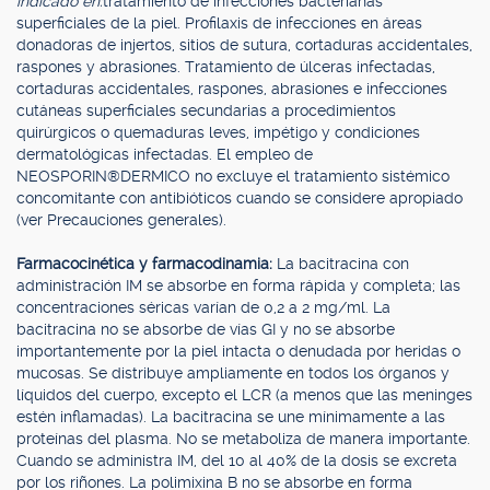
indicado en:
tratamiento de infecciones bacterianas
superficiales de la piel. Profilaxis de infecciones en áreas
donadoras de injertos, sitios de sutura, cortaduras accidentales,
raspones y abrasiones. Tratamiento de úlceras infectadas,
cortaduras accidentales, raspones, abrasiones e infecciones
cutáneas superficiales secundarias a procedimientos
quirúrgicos o quemaduras leves, impétigo y condiciones
dermatológicas infectadas. El empleo de
NEOSPORIN®DERMICO no excluye el tratamiento sistémico
concomitante con antibióticos cuando se considere apropiado
(ver Precauciones generales).
Farmacocinética y farmacodinamia:
La bacitracina con
administración IM se absorbe en forma rápida y completa; las
concentraciones séricas varían de 0,2 a 2 mg/ml. La
bacitracina no se absorbe de vías GI y no se absorbe
importantemente por la piel intacta o denudada por heridas o
mucosas. Se distribuye ampliamente en todos los órganos y
líquidos del cuerpo, excepto el LCR (a menos que las meninges
estén inflamadas). La bacitracina se une mínimamente a las
proteínas del plasma. No se metaboliza de manera importante.
Cuando se administra IM, del 10 al 40% de la dosis se excreta
por los riñones. La polimixina B no se absorbe en forma