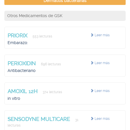
Dermatitis bacterianas
Otros Medicamentos de GSK
PRIORIX
Leer más
553 lecturas
Embarazo:
PERIOXIDIN
Leer más
696 lecturas
Antibacteriano
AMOXIL 12H
Leer más
374 lecturas
in vitro
SENSODYNE MULTICARE
Leer más
31
lecturas