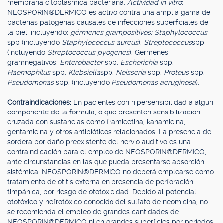
membrana citoplásmica bacteriana.
Actividad in vitro
:
NEOSPORIN®DERMICO es activo contra una amplia gama de
bacterias patógenas causales de infecciones superficiales de
la piel, incluyendo:
gérmenes grampositivos: Staphylococcus
spp (incluyendo
Staphylococcus aureus
).
Streptococcus
spp
(incluyendo
Streptococcus pyogenes
). Gérmenes
gramnegativos:
Enterobacter
spp.
Escherichia
spp.
Haemophilus
spp.
Klebsiella
spp.
Neisseria
spp.
Proteus
spp.
Pseudomonas
spp. (incluyendo
Pseudomonas aeruginosa
).
Contraindicaciones:
En pacientes con hipersensibilidad a algún
componente de la fórmula, o que presenten sensibilización
cruzada con sustancias como framicetina, kanamicina,
gentamicina y otros antibióticos relacionados. La presencia de
sordera por daño preexistente del nervio auditivo es una
contraindicación para el empleo de NEOSPORIN®DERMICO,
ante circunstancias en las que pueda presentarse absorción
sistémica. NEOSPORIN®DERMICO no deberá emplearse como
tratamiento de otitis externa en presencia de perforación
timpánica, por riesgo de ototoxicidad. Debido al potencial
ototóxico y nefrotóxico conocido del sulfato de neomicina, no
se recomienda el empleo de grandes cantidades de
NEOSPORIN®DERMICO ni en grandes superficies por períodos