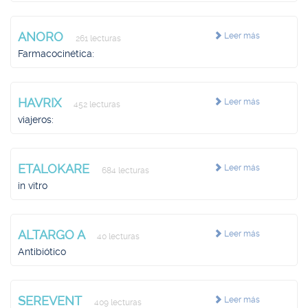
ANORO
Leer más
261 lecturas
Farmacocinética:
HAVRIX
Leer más
452 lecturas
viajeros:
ETALOKARE
Leer más
684 lecturas
in vitro
ALTARGO A
Leer más
40 lecturas
Antibiótico
SEREVENT
Leer más
409 lecturas