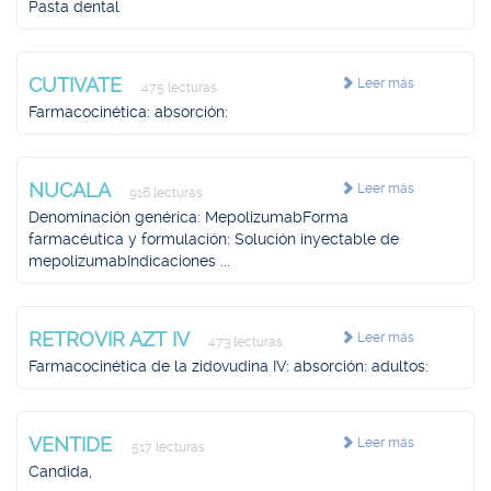
Pasta dental
CUTIVATE
Leer más
475 lecturas
Farmacocinética: absorción:
NUCALA
Leer más
916 lecturas
Denominación genérica: MepolizumabForma
farmacéutica y formulación: Solución inyectable de
mepolizumabIndicaciones ...
RETROVIR AZT IV
Leer más
473 lecturas
Farmacocinética de la zidovudina IV: absorción: adultos:
VENTIDE
Leer más
517 lecturas
Candida,