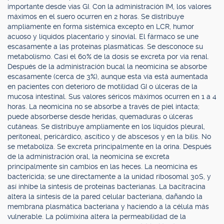
importante desde vías GI. Con la administración IM, los valores
máximos en el suero ocurren en 2 horas. Se distribuye
ampliamente en forma sistémica excepto en LCR, humor
acuoso y líquidos placentario y sinovial. El fármaco se une
escasamente a las proteínas plasmáticas. Se desconoce su
metabolismo. Casi el 60% de la dosis se excreta por vía renal.
Después de la administración bucal la neomicina se absorbe
escasamente (cerca de 3%), aunque esta vía está aumentada
en pacientes con deterioro de motilidad GI o úlceras de la
mucosa intestinal. Sus valores séricos máximos ocurren en 1 a 4
horas. La neomicina no se absorbe a través de piel intacta;
puede absorberse desde heridas, quemaduras o úlceras
cutáneas. Se distribuye ampliamente en los líquidos pleural,
peritoneal, pericárdico, ascítico y de abscesos y en la bilis. No
se metaboliza. Se excreta principalmente en la orina. Después
de la administración oral, la neomicina se excreta
principalmente sin cambios en las heces. La neomicina es
bactericida; se une directamente a la unidad ribosomal 30S, y
así inhibe la síntesis de proteínas bacterianas. La bacitracina
altera la síntesis de la pared celular bacteriana, dañando la
membrana plasmática bacteriana y haciendo a la célula más
vulnerable. La polimixina altera la permeabilidad de la