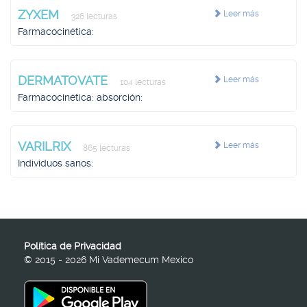
ZYXEM
Leer más
326 lecturas
Farmacocinética:
DERMATOVATE
Leer más
104 lecturas
Farmacocinética: absorción:
VARILRIX
Leer más
865 lecturas
Individuos sanos:
Política de Privacidad
© 2015 - 2026 Mi Vademecum Mexico