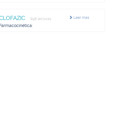
CLOFAZIC
Leer más
898 lecturas
Farmacocinética: