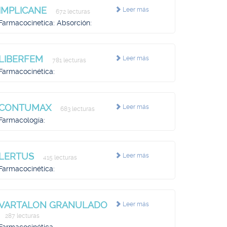
IMPLICANE
Leer más
672 lecturas
Farmacocinetica: Absorción:
LIBERFEM
Leer más
781 lecturas
Farmacocinética:
CONTUMAX
Leer más
683 lecturas
Farmacología:
LERTUS
Leer más
415 lecturas
Farmacocinética:
VARTALON GRANULADO
Leer más
287 lecturas