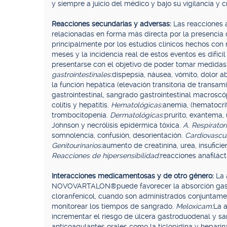
y siempre a juicio del médico y bajo su vigilancia y cr
Reacciones secundarias y adversas:
Las reacciones
relacionadas en forma más directa por la presencia 
principalmente por los estudios clínicos hechos c
meses y la incidencia real de estos eventos es difíc
presentarse con el objetivo de poder tomar medidas
gastrointestinales:
dispepsia, náusea, vómito, dolor ab
la función hepática (elevación transitoria de transamin
gastrointestinal, sangrado gastrointestinal macroscópi
colitis y hepatitis.
Hematológicas:
anemia, (hematocrit
trombocitopenia.
Dermatológicas:
prurito, exantema, 
Johnson y necrólisis epidérmica tóxica.
A. Respiratori
somnolencia, confusión, desorientación.
Cardiovascul
Genitourinarios:
aumento de creatinina, urea, insufici
Reacciones de hipersensibilidad:
reacciones anafiláct
Interacciones medicamentosas y de otro género:
La 
NOVOVARTALON®puede favorecer la absorción gastroint
cloranfenicol, cuando son administrados conjuntamen
monitorear los tiempos de sangrado.
Meloxicam:
La a
incrementar el riesgo de úlcera gastroduodenal y s
anticoagulantes orales como la ticlopidina y heparin