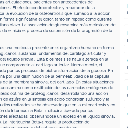
as articulaciones, pacientes con antecedentes de
ciones. El efecto condroprotector y reparador de la
ca la evolución de la osteoartrosis que, sumado a la acción
n forma significativa el dolor, tanto en reposo como durante
ediano plazo. La asociación de glucosamina más meloxicam de
 e inicia el proceso de suspensión de la progresión de la
es una molécula presente en el organismo humano en forma
eoglicanos, sustancia fundamental del cartílago articular y
l líquido sinovial. Esta biosíntesis se halla alterada en la
ue compromete al cartílago articular. Normalmente, el
ado por los procesos de biotransformación de la glucosa. En
ina por una disminución de la permeabilidad de la cápsula
as de la membrana sinovial del cartílago. En estas situaciones
glucosamina como restitución de las carencias endógenas de
íntesis óptima de proteoglicanos, desarrollando una acción
ón de azufre en la síntesis del ácido condroitín sulfúrico y la
tudios realizados se ha observado que en la osteoartrosis y en
n de Interleucina Beta-1, citocina liberada por los
iones afectadas, observándose un exceso en el líquido sinovial
 La interleucina Beta-1 regula la producción de
ocando un aumento del catabolismo de los