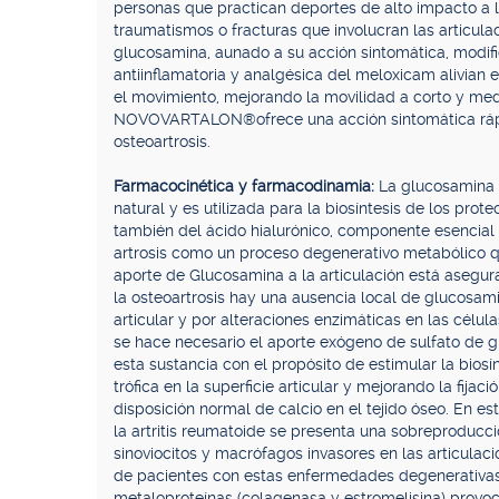
personas que practican deportes de alto impacto a l
traumatismos o fracturas que involucran las articula
glucosamina, aunado a su acción sintomática, modifi
antiinflamatoria y analgésica del meloxicam alivian e
el movimiento, mejorando la movilidad a corto y m
NOVOVARTALON®ofrece una acción sintomática rápida
osteoartrosis.
Farmacocinética y farmacodinamia:
La glucosamina 
natural y es utilizada para la biosíntesis de los prot
también del ácido hialurónico, componente esencial de
artrosis como un proceso degenerativo metabólico q
aporte de Glucosamina a la articulación está asegur
la osteoartrosis hay una ausencia local de glucosam
articular y por alteraciones enzimáticas en las célul
se hace necesario el aporte exógeno de sulfato de 
esta sustancia con el propósito de estimular la bios
trófica en la superficie articular y mejorando la fijaci
disposición normal de calcio en el tejido óseo. En es
la artritis reumatoide se presenta una sobreproducció
sinoviocitos y macrófagos invasores en las articulac
de pacientes con estas enfermedades degenerativas.
metaloproteínas (colagenasa y estromelisina) prov