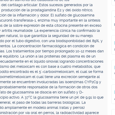
del cartílago articular. Estos sucesos generados por la
producción de la prostaglandina E2 y del óxido nítrico,
ión de la inflamación y dolor. El sulfato de glucosamina
lucuronil-transferasa-1, enzima muy importante en la síntesis
as de la sobre expresión de esta citocina presente en exceso
y artritis reumatoide. La experiencia clínica ha confirmado la
en natural, lo que garantiza la seguridad de su manejo.
do por el tubo digestivo, con una biodisponibilidad del 89%, y
imentos. La concentración farmacológica en condición de
días. Los tratamientos por tiempo prolongado 10-12 meses dan
equilibrio. La unión a las proteínas del plasma es de un
adamente en el líquido sinovial logrando concentraciones
lismo del meloxicam es con base a cuatro metabolitos, que
bolito encontrado es el 5´-carboximeloxicam, el cual se forma
roximetilmeloxicam el cual tiene una excreción semejante al
emente se encuentren involucradas las isoenzimas CYP2C9 y
 probablemente responsable de la formación de otros dos
fato de glucosamina se disocia en ion sulfato y D-
cipio activo. A 37°C la glucosamina tiene un pK de 9,91 lo que
eneral, el paso de todas las barreras biológicas. La
dió ampliamente en modelo animal (ratas y perros)
tración por vía oral en perros, la radioactividad aparece