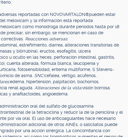
iterio.
 adversas reportadas con NOVOVARTALON®pueden estar
del meloxicam y la información está reportada
on meloxicam como monodroga durante períodos hasta por 18
il de precisar, sin embargo, se mencionan en caso de
 correctivas.
Reacciones adversas
:
dominal, estreñimiento, diarrea, alteraciones transitorias de
asas y bilirrubina), eructos, esofagitis, úlcera
co u oculto en las heces, perforación intestinal, gastritis,
o), cuenta alterada, fórmula blanca, leucopenia y
urticaria, fotosensibilidad, eritema multiforme, S Stevens-
o:
inicio de asma.
SNC:
cefalea, vértigo, acúfenos,
ares:
edema, hipertensión, palpitación, bochornos.
encia renal aguda.
Alteraciones de la vista:
visión borrosa.
icas y anafilactoides, angioedema.
administración oral del sulfato de glucosamina
estinal de la tetraciclina y reducir la de la penicilina y el
te por vía oral. El uso de anticoagulantes hace necesario
dministración adicional de otros AINEs, o salicilatos puede
angrado por una acción sinérgica. La concomitancia con
a sistémica, así como los trombolíticos aumentan el riesgo de