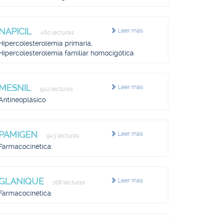
NAPICIL
Leer más
460 lecturas
Hipercolesterolemia primaria,
Hipercolesterolemia familiar homocigótica
MESNIL
Leer más
942 lecturas
Antineoplásico
PAMIGEN
Leer más
943 lecturas
Farmacocinética:
GLANIQUE
Leer más
168 lecturas
Farmacocinética: