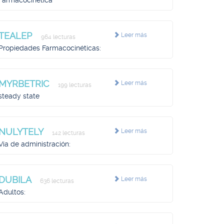
Farmacocinética
TEALEP
Leer más
964 lecturas
Propiedades Farmacocinéticas:
MYRBETRIC
Leer más
199 lecturas
steady state
NULYTELY
Leer más
142 lecturas
Vía de administración:
DUBILA
Leer más
636 lecturas
Adultos: