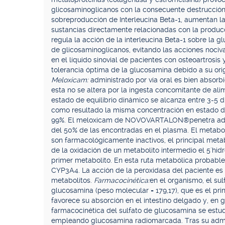
glicosaminoglicanos con la consecuente destrucción 
sobreproducción de Interleucina Beta-1, aumentan la 
sustancias directamente relacionadas con la producc
regula la acción de la interleucina Beta-1 sobre la g
de glicosaminoglicanos, evitando las acciones nociv
en el líquido sinovial de pacientes con osteoartrosis 
tolerancia óptima de la glucosamina debido a su orig
Meloxicam:
administrado por vía oral es bien absorbi
esta no se altera por la ingesta concomitante de al
estado de equilibrio dinámico se alcanza entre 3-5 
como resultado la misma concentración en estado de 
99%. El meloxicam de NOVOVARTALON®penetra adecu
del 50% de las encontradas en el plasma. El metabo
son farmacológicamente inactivos, el principal meta
de la oxidación de un metabolito intermedio el 5´hid
primer metabolito. En esta ruta metabólica probabl
CYP3A4. La acción de la peroxidasa del paciente es
metabolitos.
Farmacocinética:
en el organismo, el sul
glucosamina (peso molecular = 179,17), que es el prin
favorece su absorción en el intestino delgado y, en g
farmacocinética del sulfato de glucosamina se estu
empleando glucosamina radiomarcada. Tras su adminis