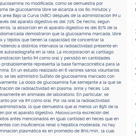
 glucosamina no modificada, como se demuestra por
sma de glucosamina libre se alcanza a los 60 minutos y
area Bajo la Curva (ABC) después de la administración IM u
través del aparato digestivo es del 72%. De hecho, según
erros, la absorción en el aparato digestivo es del 87% de la
radiomarcada demostraron que la glucosamina marcada, libre
s y tejidos que tienen la capacidad de concentrar la
iendo a distintos intervalos la radioactividad presente en
e autoradiografía en la rata. La incorporación al cartílago
nistración tanto IM como oral y persistió en cantidades
o probablemente representa la base farmacocinética para la
mina. En un estudio realizado en 6 varones sanos voluntarios
uno, se les administró Sulfato de glucosamina marcado con
tivamente. La dosis de glucosamina fue semejante a la que se
ración de radioactividad en plasma, orina y heces. Los
viamente en animales de laboratorio. En particular, se
nto por vía IM como oral. Por vía oral la radioactividad
s administrada, lo que demuestra que al menos un 89% de la
en por el aparato digestivo.
Meloxicam:
la excreción del
litos antes mencionados en igual cantidad en heces que en
ientes con insuficiencia renal o hepática moderada, no hay
iminación plasmática es en promedio de 8ml/min., la cual