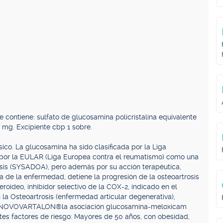
 contiene: sulfato de glucosamina policristalina equivalente
mg. Excipiente cbp 1 sobre.
ico. La glucosamina ha sido clasificada por la Liga
o por la EULAR (Liga Europea contra el reumatismo) como una
osis (SYSADOA), pero además por su acción terapéutica,
 de la enfermedad, detiene la progresión de la osteoartrosis
roideo, inhibidor selectivo de la COX-2, indicado en el
 la Osteoartrosis (enfermedad articular degenerativa),
tanto, NOVOVARTALON®la asociación glucosamina-meloxicam
entes factores de riesgo: Mayores de 50 años, con obesidad,