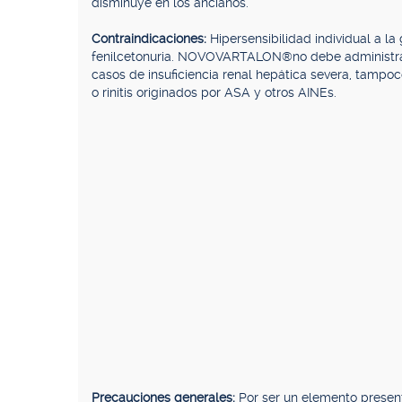
disminuye en los ancianos.
Contraindicaciones:
Hipersensibilidad individual a l
fenilcetonuria. NOVOVARTALON®no debe administrars
casos de insuficiencia renal hepática severa, tampo
o rinitis originados por ASA y otros AINEs.
Precauciones generales:
Por ser un elemento present