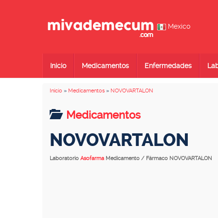
Mexico
Inicio
Medicamentos
Enfermedades
Lab
Inicio
»
Medicamentos
»
NOVOVARTALON
Medicamentos
NOVOVARTALON
Laboratorio
Asofarma
Medicamento / Fármaco NOVOVARTALON