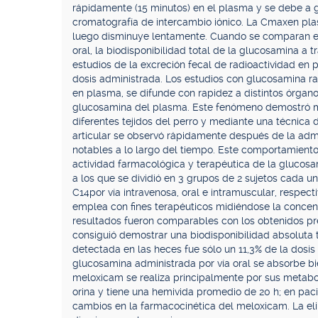
rápidamente (15 minutos) en el plasma y se debe a
cromatografía de intercambio iónico. La Cmaxen pla
luego disminuye lentamente. Cuando se comparan el 
oral, la biodisponibilidad total de la glucosamina a 
estudios de la excreción fecal de radioactividad en p
dosis administrada. Los estudios con glucosamina 
en plasma, se difunde con rapidez a distintos órgano
glucosamina del plasma. Este fenómeno demostró mid
diferentes tejidos del perro y mediante una técnica d
articular se observó rápidamente después de la admi
notables a lo largo del tiempo. Este comportamient
actividad farmacológica y terapéutica de la glucosa
a los que se dividió en 3 grupos de 2 sujetos cada 
C14por vía intravenosa, oral e intramuscular, respec
emplea con fines terapéuticos midiéndose la concent
resultados fueron comparables con los obtenidos pre
consiguió demostrar una biodisponibilidad absoluta ta
detectada en las heces fue sólo un 11,3% de la dosi
glucosamina administrada por vía oral se absorbe bi
meloxicam se realiza principalmente por sus metabo
orina y tiene una hemivida promedio de 20 h; en pac
cambios en la farmacocinética del meloxicam. La el