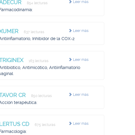
ADECUR
Leer más
854 lecturas
Farmacodinamia:
XUMER
Leer más
637 lecturas
Antiinflamatorio, Inhibidor de la COX-2
TRIGINEX
Leer más
163 lecturas
Antibiótico, Antimicótico, Antiinflamatorio
vaginal
TAVOR CR
Leer más
850 lecturas
Acción terapéutica:
LERTUS CD
Leer más
675 lecturas
Farmacología: