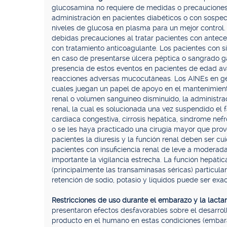
glucosamina no requiere de medidas o precauciones e
administración en pacientes diabéticos o con sospec
niveles de glucosa en plasma para un mejor control. 
debidas precauciones al tratar pacientes con antec
con tratamiento anticoagulante. Los pacientes con sí
en caso de presentarse úlcera péptica o sangrado
presencia de estos eventos en pacientes de edad a
reacciones adversas mucocutáneas. Los AINEs en gene
cuales juegan un papel de apoyo en el mantenimiento
renal o volumen sanguíneo disminuido, la administ
renal, la cual es solucionada una vez suspendido el 
cardiaca congestiva, cirrosis hepática, síndrome nef
o se les haya practicado una cirugía mayor que pro
pacientes la diuresis y la función renal deben ser cu
pacientes con insuficiencia renal de leve a moderad
importante la vigilancia estrecha. La función hepát
(principalmente las transaminasas séricas) particul
retención de sodio, potasio y líquidos puede ser exa
Restricciones de uso durante el embarazo y la lacta
presentaron efectos desfavorables sobre el desarrollo
producto en el humano en estas condiciones (embara