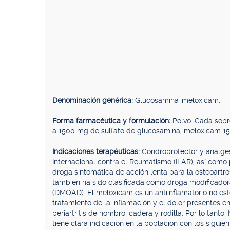
Denominación genérica:
Glucosamina-meloxicam.
Forma farmacéutica y formulación:
Polvo. Cada sobre
a 1500 mg de sulfato de glucosamina, meloxicam 15 
Indicaciones terapéuticas:
Condroprotector y analgés
Internacional contra el Reumatismo (ILAR), así com
droga sintomática de acción lenta para la osteoartr
también ha sido clasificada como droga modificadora
(DMOAD). El meloxicam es un antiinflamatorio no este
tratamiento de la inflamación y el dolor presentes en
periartritis de hombro, cadera y rodilla. Por lo 
tiene clara indicación en la población con los sigui