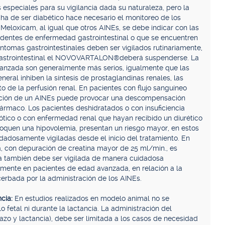
speciales para su vigilancia dada su naturaleza, pero la
ha de ser diabético hace necesario el monitoreo de los
Meloxicam, al igual que otros AINEs, se debe indicar con las
edentes de enfermedad gastrointestinal o que se encuentren
ntomas gastrointestinales deben ser vigilados rutinariamente,
 gastrointestinal el NOVOVARTALON®deberá suspenderse. La
vanzada son generalmente más serios, igualmente que las
ral inhiben la síntesis de prostaglandinas renales, las
 de la perfusión renal. En pacientes con flujo sanguíneo
ración de un AINEs puede provocar una descompensación
fármaco. Los pacientes deshidratados o con insuficiencia
rótico o con enfermedad renal que hayan recibido un diurético
voquen una hipovolemia, presentan un riesgo mayor, en estos
idadosamente vigiladas desde el inicio del tratamiento. En
a, con depuración de creatina mayor de 25 ml/min., es
ica también debe ser vigilada de manera cuidadosa
armente en pacientes de edad avanzada, en relación a la
cerbada por la administración de los AINEs.
ncia:
En estudios realizados en modelo animal no se
 fetal ni durante la lactancia. La administración del
zo y lactancia), debe ser limitada a los casos de necesidad