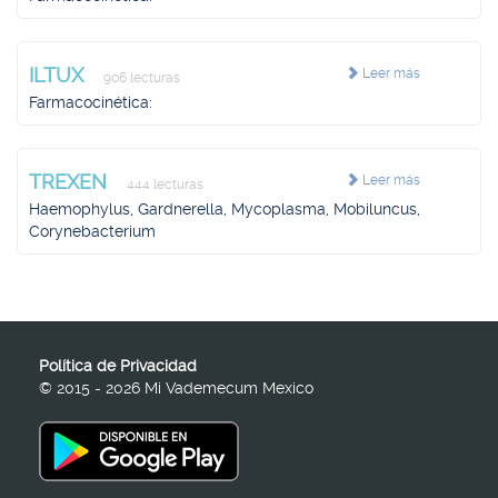
ILTUX
Leer más
906 lecturas
Farmacocinética:
TREXEN
Leer más
444 lecturas
Haemophylus, Gardnerella, Mycoplasma, Mobiluncus,
Corynebacterium
Política de Privacidad
© 2015 - 2026 Mi Vademecum Mexico