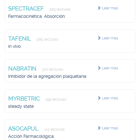
SPECTRACEF
Leer más
583 lecturas
Farmacocinética: Absorción:
TAFENIL
Leer más
585 lecturas
in vivo
NABRATIN
Leer más
370 lecturas
Inhibidor de la agregación plaquetaria:
MYRBETRIC
Leer más
199 lecturas
steady state
ASOCAPUL
Leer más
412 lecturas
Acción Farmacológica: