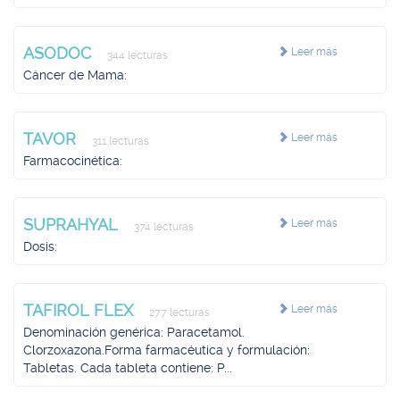
ASODOC
Leer más
344 lecturas
Cáncer de Mama:
TAVOR
Leer más
311 lecturas
Farmacocinética:
SUPRAHYAL
Leer más
374 lecturas
Dosis:
TAFIROL FLEX
Leer más
277 lecturas
Denominación genérica: Paracetamol.
Clorzoxazona.Forma farmacéutica y formulación:
Tabletas. Cada tableta contiene: P...