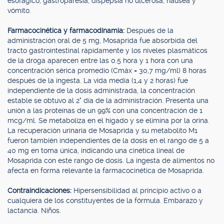
esofágico, gastroparesia, dispepsia no ulcerosa, náusea y
vómito.
Farmacocinética y farmacodinamia:
Después de la
administración oral de 5 mg, Mosaprida fue absorbida del
tracto gastrointestinal rápidamente y los niveles plasmáticos
de la droga aparecen entre las 0.5 hora y 1 hora con una
concentración sérica promedio (Cmáx = 30,7 mg/ml) 8 horas
después de la ingesta. La vida media (1,4 y 2 horas) fue
independiente de la dosis administrada, la concentración
estable se obtuvo al 2° día de la administración. Presenta una
unión a las proteínas de un 99% con una concentración de 1
mcg/ml. Se metaboliza en el hígado y se elimina por la orina.
La recuperación urinaria de Mosaprida y su metabolito M1
fueron también independientes de la dosis en el rango de 5 a
40 mg en toma única, indicando una cinética lineal de
Mosaprida con este rango de dosis. La ingesta de alimentos no
afecta en forma relevante la farmacocinética de Mosaprida.
Contraindicaciones:
Hipersensibilidad al principio activo o a
cualquiera de los constituyentes de la fórmula. Embarazo y
lactancia. Niños.