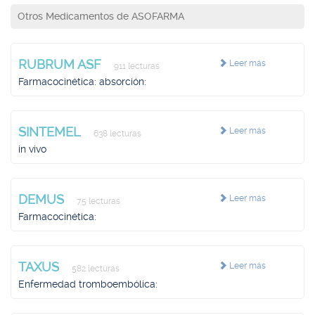
Otros Medicamentos de ASOFARMA
RUBRUM ASF
Leer más
911 lecturas
Farmacocinética: absorción:
SINTEMEL
Leer más
638 lecturas
in vivo
DEMUS
Leer más
75 lecturas
Farmacocinética:
TAXUS
Leer más
582 lecturas
Enfermedad tromboembólica: