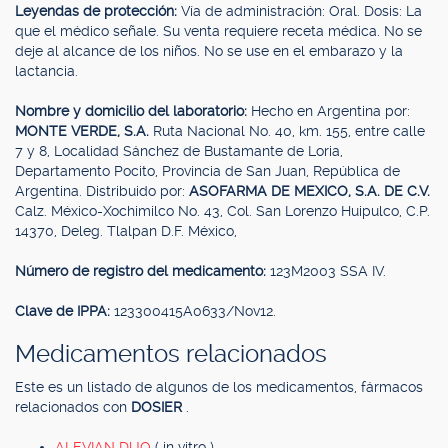
Leyendas de protección:
Vía de administración: Oral. Dosis: La
que el médico señale. Su venta requiere receta médica. No se
deje al alcance de los niños. No se use en el embarazo y la
lactancia.
Nombre y domicilio del laboratorio:
Hecho en Argentina por:
MONTE VERDE, S.A.
Ruta Nacional No. 40, km. 155, entre calle
7 y 8, Localidad Sánchez de Bustamante de Loria,
Departamento Pocito, Provincia de San Juan, República de
Argentina. Distribuido por:
ASOFARMA DE MEXICO, S.A. DE C.V.
Calz. México-Xochimilco No. 43, Col. San Lorenzo Huipulco, C.P.
14370, Deleg. Tlalpan D.F. México,
Número de registro del medicamento:
123M2003 SSA IV.
Clave de IPPA:
123300415A0633/Nov12.
Medicamentos relacionados
Este es un listado de algunos de los medicamentos, fármacos
relacionados con
DOSIER
.
ALEVIAN DUO
( in vitro )