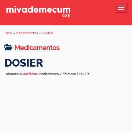
Togg
navig
Inicio
»
Medicamentos
»
DOSIER
Medicamentos
DOSIER
Laboratorio
Asofarma
Medicamento / Fármaco DOSIER