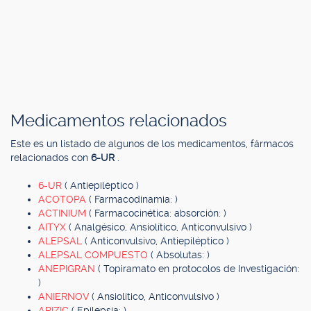
Medicamentos relacionados
Este es un listado de algunos de los medicamentos, fármacos
relacionados con
6-UR
.
6-UR
( Antiepiléptico )
ACOTOPA
( Farmacodinamia: )
ACTINIUM
( Farmacocinética: absorción: )
AITYX
( Analgésico, Ansiolítico, Anticonvulsivo )
ALEPSAL
( Anticonvulsivo, Antiepiléptico )
ALEPSAL COMPUESTO
( Absolutas: )
ANEPIGRAN
( Topiramato en protocolos de Investigación:
)
ANIERNOV
( Ansiolítico, Anticonvulsivo )
ARIZIC
( Epilepsia: )