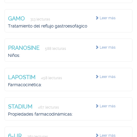
GAMO
Leer más
313 lecturas
Tratamiento del reflujo gastroesofágico
PRANOSINE
Leer más
588 lecturas
Niños:
LAPOSTIM
Leer más
458 lecturas
Farmacocinética:
STADIUM
Leer más
467 lecturas
Propiedades farmacodinámicas:
6-UR
Leer más
763 lecturas