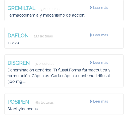
GREMILTAL
Leer más
371 lecturas
Farmacodinamia y mecanismo de acción:
DAFLON
Leer más
253 lecturas
in vivo
DISGREN
Leer más
370 lecturas
Denominación genérica: Triflusal.Forma farmacéutica y
formulación: Cápsulas. Cada cápsula contiene: triflusal
300 mg,...
POSIPEN
Leer más
364 lecturas
Staphylococcus