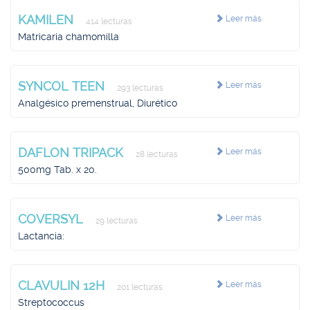
KAMILEN
Leer más
414 lecturas
Matricaria chamomilla
SYNCOL TEEN
Leer más
293 lecturas
Analgésico premenstrual, Diurético
DAFLON TRIPACK
Leer más
28 lecturas
500mg Tab. x 20.
COVERSYL
Leer más
29 lecturas
Lactancia:
CLAVULIN 12H
Leer más
201 lecturas
Streptococcus