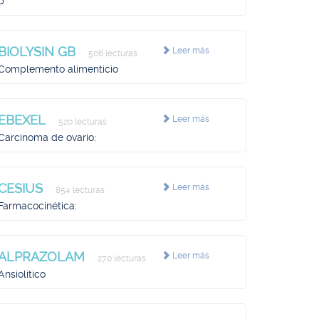
p
BIOLYSIN GB
Leer más
506 lecturas
Complemento alimenticio
EBEXEL
Leer más
520 lecturas
Carcinoma de ovario:
CESIUS
Leer más
854 lecturas
Farmacocinética:
ALPRAZOLAM
Leer más
270 lecturas
Ansiolítico