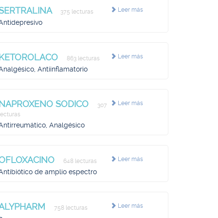
SERTRALINA
Leer más
375 lecturas
Antidepresivo
KETOROLACO
Leer más
863 lecturas
Analgésico, Antiinflamatorio
NAPROXENO SODICO
Leer más
307
lecturas
Antirreumático, Analgésico
OFLOXACINO
Leer más
648 lecturas
Antibiótico de amplio espectro
ALYPHARM
Leer más
758 lecturas