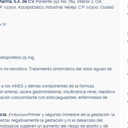
harma, S.A. de C.V.
Poniente 150 No. 764, Interior 2, Col.
.P. 02300, Azcapotzalco, Industrial Vallejo, C.P. 02300, Ciudad
 IV
etoprofeno 25 mg.
io no narcótico. Tratamiento sintomático del dolor agudo de
o a los AINES y demás componentes de la fórmula,
arterial, úlcera gastrointestinal, insuficiencia renal, hepática
tración concomitante con anticoagulantes, enfermedad de
ncia:
Embarazo:
Primer y segundo trimestre de la gestación: la
fectar negativamente la gestación y/o el desarrollo del
iológicos sugieren un aumento del riesgo de aborto y de