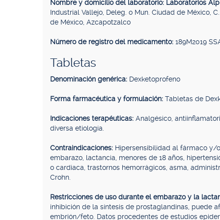
Nombre y domicilio del laboratorio: Laboratorios Alp
Industrial Vallejo, Deleg. o Mun. Ciudad de México, C
de México, Azcapotzalco
Número de registro del medicamento:
189M2019 SSA
Tabletas
Denominación genérica:
Dexketoprofeno
Forma farmacéutica y formulación:
Tabletas de Dexk
Indicaciones terapéuticas:
Analgésico, antiinflamator
diversa etiología.
Contraindicaciones:
Hipersensibilidad al fármaco y/
embarazo, lactancia, menores de 18 años, hipertensión 
o cardiaca, trastornos hemorrágicos, asma, adminis
Crohn.
Restricciones de uso durante el embarazo y la lacta
inhibición de la síntesis de prostaglandinas, puede a
embrión/feto. Datos procedentes de estudios epidem