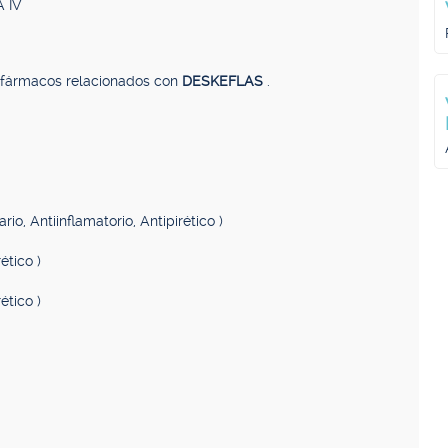
 IV
, fármacos relacionados con
DESKEFLAS
.
io, Antiinflamatorio, Antipirético )
ético )
ético )