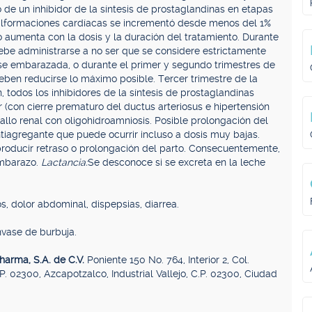
 de un inhibidor de la síntesis de prostaglandinas en etapas
malformaciones cardíacas se incrementó desde menos del 1%
 aumenta con la dosis y la duración del tratamiento. Durante
debe administrarse a no ser que se considere estrictamente
arse embarazada, o durante el primer y segundo trimestres de
deben reducirse lo máximo posible. Tercer trimestre de la
, todos los inhibidores de la síntesis de prostaglandinas
 (con cierre prematuro del ductus arteriosus e hipertensión
allo renal con oligohidroamniosis. Posible prolongación del
tiagregante que puede ocurrir incluso a dosis muy bajas.
 producir retraso o prolongación del parto. Consecuentemente,
embarazo.
Lactancia:
Se desconoce si se excreta en la leche
, dolor abdominal, dispepsias, diarrea.
nvase de burbuja.
harma, S.A. de C.V.
Poniente 150 No. 764, Interior 2, Col.
.P. 02300, Azcapotzalco, Industrial Vallejo, C.P. 02300, Ciudad