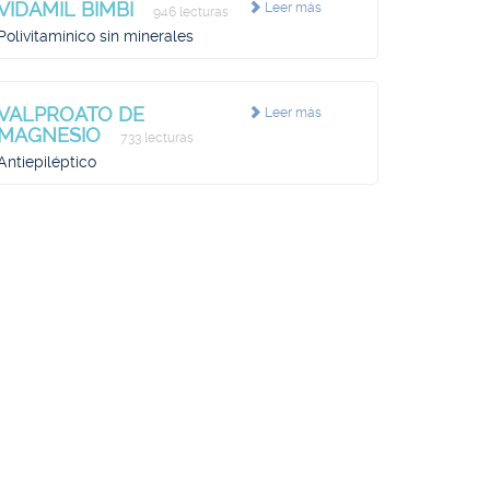
VIDAMIL BIMBI
Leer más
946 lecturas
Polivitamínico sin minerales
VALPROATO DE
Leer más
MAGNESIO
733 lecturas
Antiepiléptico