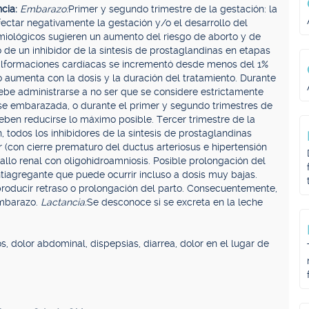
ncia:
Embarazo:
Primer y segundo trimestre de la gestación: la
fectar negativamente la gestación y/o el desarrollo del
iológicos sugieren un aumento del riesgo de aborto y de
 de un inhibidor de la síntesis de prostaglandinas en etapas
malformaciones cardíacas se incrementó desde menos del 1%
 aumenta con la dosis y la duración del tratamiento. Durante
debe administrarse a no ser que se considere estrictamente
arse embarazada, o durante el primer y segundo trimestres de
deben reducirse lo máximo posible. Tercer trimestre de la
, todos los inhibidores de la síntesis de prostaglandinas
 (con cierre prematuro del ductus arteriosus e hipertensión
allo renal con oligohidroamniosis. Posible prolongación del
tiagregante que puede ocurrir incluso a dosis muy bajas.
 producir retraso o prolongación del parto. Consecuentemente,
embarazo.
Lactancia:
Se desconoce si se excreta en la leche
, dolor abdominal, dispepsias, diarrea, dolor en el lugar de