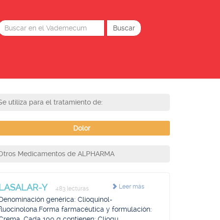
Se utiliza para el tratamiento de:
Dolor
Otros Medicamentos de ALPHARMA
LASALAR-Y
Leer más
483 lecturas
Denominación genérica: Clioquinol-
fluocinolona.Forma farmacéutica y formulación:
Crema. Cada 100 g contienen: Clioqu...