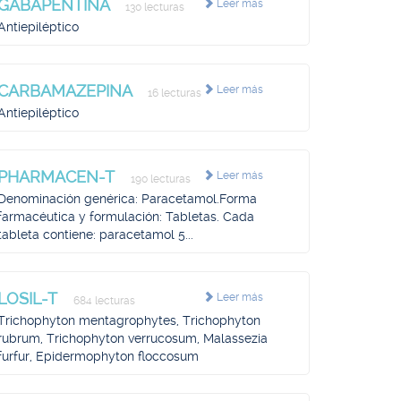
GABAPENTINA
Leer más
130 lecturas
Antiepiléptico
CARBAMAZEPINA
Leer más
16 lecturas
Antiepiléptico
PHARMACEN-T
Leer más
190 lecturas
Denominación genérica: Paracetamol.Forma
farmacéutica y formulación: Tabletas. Cada
tableta contiene: paracetamol 5...
LOSIL-T
Leer más
684 lecturas
Trichophyton mentagrophytes, Trichophyton
rubrum, Trichophyton verrucosum, Malassezia
furfur, Epidermophyton floccosum