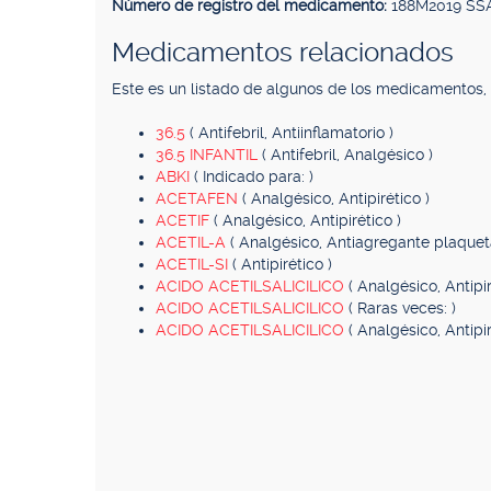
Número de registro del medicamento:
188M2019 SSA
Medicamentos relacionados
Este es un listado de algunos de los medicamentos
36.5
( Antifebril, Antiinflamatorio )
36.5 INFANTIL
( Antifebril, Analgésico )
ABKI
( Indicado para: )
ACETAFEN
( Analgésico, Antipirético )
ACETIF
( Analgésico, Antipirético )
ACETIL-A
( Analgésico, Antiagregante plaquetar
ACETIL-SI
( Antipirético )
ACIDO ACETILSALICILICO
( Analgésico, Antipir
ACIDO ACETILSALICILICO
( Raras veces: )
ACIDO ACETILSALICILICO
( Analgésico, Antipir