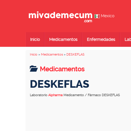
Mexico
Inicio
Medicamentos
Enfermedades
Lab
Inicio
»
Medicamentos
»
DESKEFLAS
Medicamentos
DESKEFLAS
Laboratorio
Alpharma
Medicamento / Fármaco DESKEFLAS