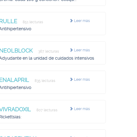
RULLE
Leer más
851 lecturas
Antihipertensivo
NEOLBLOCK
Leer más
367 lecturas
Adyudante en la unidad de cuidados intensivos
ENALAPRIL
Leer más
835 lecturas
Antihipertensivo
VIVRADOXIL
Leer más
807 lecturas
Rickettsias: