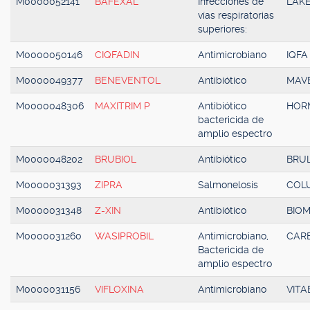
M0000052141
BAFEXAL
Infecciones de
LAKE
vías respiratorias
superiores:
M0000050146
CIQFADIN
Antimicrobiano
IQFA
M0000049377
BENEVENTOL
Antibiótico
MAV
M0000048306
MAXITRIM P
Antibiótico
HOR
bactericida de
amplio espectro
M0000048202
BRUBIOL
Antibiótico
BRU
M0000031393
ZIPRA
Salmonelosis
COL
M0000031348
Z-XIN
Antibiótico
BIO
M0000031260
WASIPROBIL
Antimicrobiano,
CAR
Bactericida de
amplio espectro
M0000031156
VIFLOXINA
Antimicrobiano
VITA