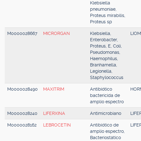
Klebsiella
pneumoniae,
Proteus mirabilis,
Proteus sp
M0000028667
MICRORGAN
Klebsiella,
LIO
Enterobacter,
Proteus, E, Coli,
Pseudomonas,
Haemophilus,
Branhamella,
Legionella,
Staphylococcus
M0000028490
MAXITRIM
Antibiótico
HOR
bactericida de
amplio espectro
M0000028240
LIFERXINA
Antimicrobiano
LIFE
M0000028162
LEBROCETIN
Antibiótico de
LIFE
amplio espectro,
Bacteriostático