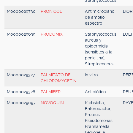
Staphylococcus
M0000029730
PRONICOL
Antimicrobiano
BIO
de amplio
espectro
M0000029699
PRODOMIX
Staphylococcus
LOE
aureus y
epidermidis
(sensibles a la
penicilina),
Streptococcus
M0000029327
PALMITATO DE
in vitro
PFIZ
CHLOROMYCETIN
M0000029326
PALMIFER
Antibiótico
REU
M0000029097
NOVOQUIN
Klebsiella,
RAY
Enterobacter,
Proteus,
Pseudomonas,
Branhamella,
Legionella,