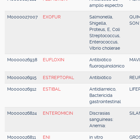
amplio espectro
M0000027007
EXOFUR
SalmonelIa,
QUI
Shigella,
SON'
Proteus, E, Coli
Streptococcus,
Enterococcus,
Vibrío cholerae
M0000026938
EUFLOXIN
Antibiótico
MAVI
fluoroquinolónico
M0000026915
ESTREPTOPAL
Antibiótico
REU
M0000026912
ESTIBAL
Antidiarreico,
LIFE
Bactericida
gastrointestinal
M0000026824
ENTEROMICIN
Discrasias
SILA
sanguíneas:
Anemia:
M0000026811
ENI
in vitro
GRO