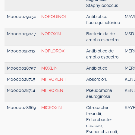
Staphylococcus
M0000029050
NORQUINOL
Antibiótico
MAVI
fluoroquinolónico
M0000029047
NOROXIN
Bactericida de
MSD
amplio espectro
M0000029013
NOFLOROX
Antibiótico de
MER
amplio espectro
M0000028757
MOXLIN
Antibiótico
MER
M0000028715
MITROKEN I
Absorción:
KEN
M0000028714
MITROKEN
Pseudomona
KEN
aeuroginosa
M0000028669
MICROXIN
Citrobacter
RAY
freundii,
Enterobacter
cloacae,
Escherichia coli,