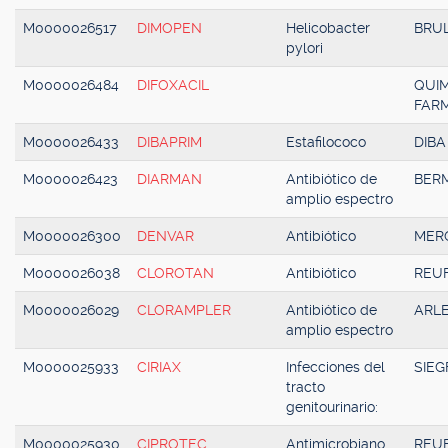
M0000026517
DIMOPEN
Helicobacter
BRU
pylori
M0000026484
DIFOXACIL
QUI
FAR
M0000026433
DIBAPRIM
Estafilococo
DIBA
M0000026423
DIARMAN
Antibiótico de
BER
amplio espectro
M0000026300
DENVAR
Antibiótico
MER
M0000026038
CLOROTAN
Antibiótico
REU
M0000026029
CLORAMPLER
Antibiótico de
ARL
amplio espectro
M0000025933
CIRIAX
Infecciones del
SIEG
tracto
genitourinario:
M0000025930
CIPROTEC
Antimicrobiano,
REU