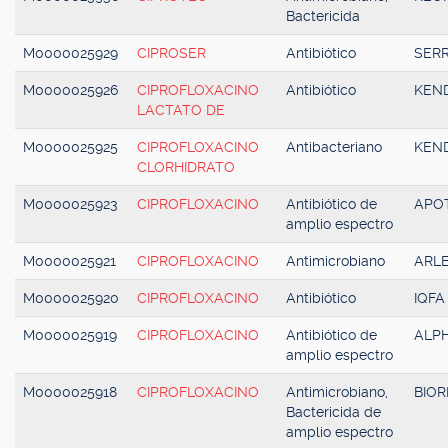
Bactericida
M0000025929
CIPROSER
Antibiótico
SER
M0000025926
CIPROFLOXACINO
Antibiótico
KEN
LACTATO DE
M0000025925
CIPROFLOXACINO
Antibacteriano
KEN
CLORHIDRATO
M0000025923
CIPROFLOXACINO
Antibiótico de
APO
amplio espectro
M0000025921
CIPROFLOXACINO
Antimicrobiano
ARL
M0000025920
CIPROFLOXACINO
Antibiótico
IQFA
M0000025919
CIPROFLOXACINO
Antibiótico de
ALP
amplio espectro
M0000025918
CIPROFLOXACINO
Antimicrobiano,
BIO
Bactericida de
amplio espectro