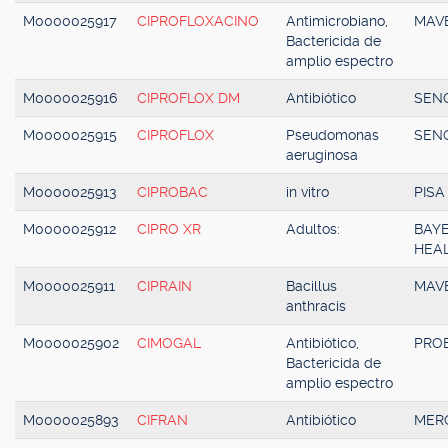
M0000025917
CIPROFLOXACINO
Antimicrobiano,
MAV
Bactericida de
amplio espectro
M0000025916
CIPROFLOX DM
Antibiótico
SENO
M0000025915
CIPROFLOX
Pseudomonas
SENO
aeruginosa
M0000025913
CIPROBAC
in vitro
PISA
M0000025912
CIPRO XR
Adultos:
BAY
HEAL
M0000025911
CIPRAIN
Bacillus
MAV
anthracis
M0000025902
CIMOGAL
Antibiótico,
PRO
Bactericida de
amplio espectro
M0000025893
CIFRAN
Antibiótico
MER