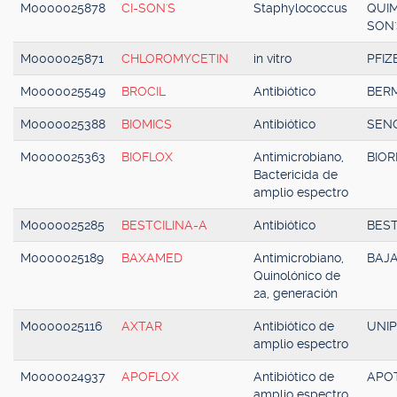
M0000025878
CI-SON'S
Staphylococcus
QUI
SON'
M0000025871
CHLOROMYCETIN
in vitro
PFIZ
M0000025549
BROCIL
Antibiótico
BER
M0000025388
BIOMICS
Antibiótico
SENO
M0000025363
BIOFLOX
Antimicrobiano,
BIO
Bactericida de
amplio espectro
M0000025285
BESTCILINA-A
Antibiótico
BES
M0000025189
BAXAMED
Antimicrobiano,
BAJ
Quinolónico de
2a, generación
M0000025116
AXTAR
Antibiótico de
UNI
amplio espectro
M0000024937
APOFLOX
Antibiótico de
APO
amplio espectro