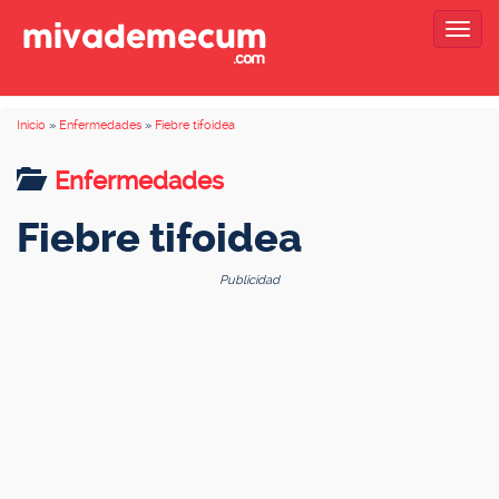
Togg
navig
Inicio
»
Enfermedades
»
Fiebre tifoidea
Enfermedades
Fiebre tifoidea
Publicidad