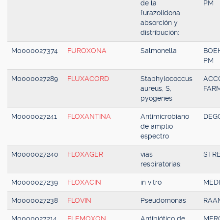
de la
PM
furazolidona:
absorción y
distribución:
M0000027374
FUROXONA
Salmonella
BOE
PM
M0000027289
FLUXACORD
Staphylococcus
ACC
aureus, S,
FAR
pyogenes
M0000027241
FLOXANTINA
Antimicrobiano
DEG
de amplio
espectro
M0000027240
FLOXAGER
vías
STR
respiratorias:
M0000027239
FLOXACIN
in vitro
MED
M0000027238
FLOVIN
Pseudomonas
RAA
M0000027214
FLEMOXON
Antibiótico de
MER