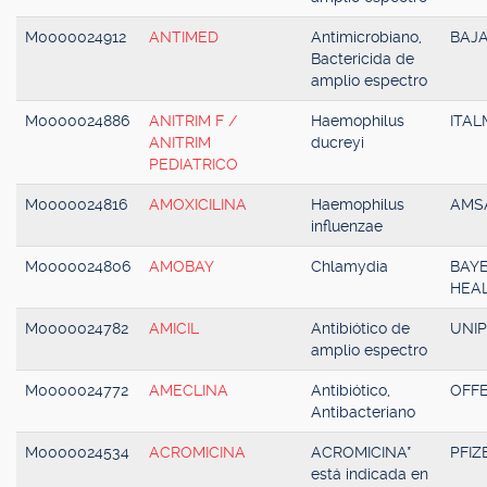
M0000024912
ANTIMED
Antimicrobiano,
BAJ
Bactericida de
amplio espectro
M0000024886
ANITRIM F /
Haemophilus
ITAL
ANITRIM
ducreyi
PEDIATRICO
M0000024816
AMOXICILINA
Haemophilus
AMS
influenzae
M0000024806
AMOBAY
Chlamydia
BAY
HEAL
M0000024782
AMICIL
Antibiótico de
UNI
amplio espectro
M0000024772
AMECLINA
Antibiótico,
OFF
Antibacteriano
M0000024534
ACROMICINA
ACROMICINA*
PFIZ
está indicada en