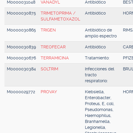
M0000031048
VANADYL
Antibiótico
BES
M0000030875
TRIMETOPRIMA /
Antibiótico
HOR
SULFAMETOXAZOL
M0000030865
TRIGEN
Antibiótico de
RIM
amplio espectro
M0000030839
TREOFECAR
Antibiótico
CAR
M0000030676
TERRAMICINA
Tratamiento:
PFIZ
M0000030384
SOLTRIM
Infecciones del
BRU
tracto
respiratorio:
M0000029772
PROVAY
Kiebsiella,
HOR
Enterobacter,
Proteus, E, coli,
Pseudomonas,
Haemophilus,
Branhamella,
Legionella,