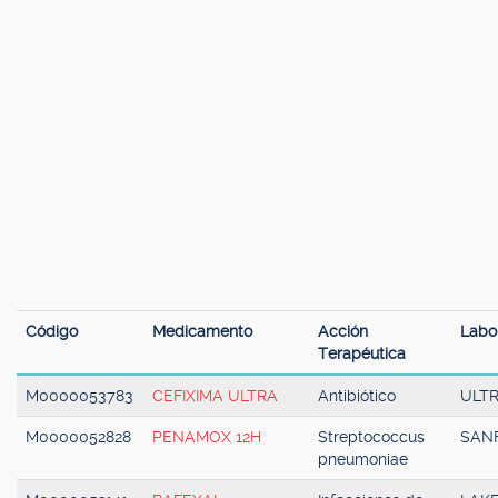
Código
Medicamento
Acción
Labo
Terapéutica
M0000053783
CEFIXIMA ULTRA
Antibiótico
ULT
M0000052828
PENAMOX 12H
Streptococcus
SAN
pneumoniae