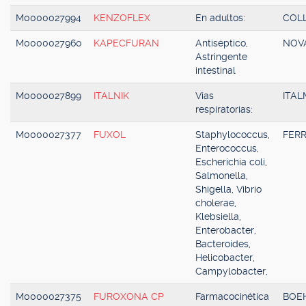
M0000027994
KENZOFLEX
En adultos:
COL
M0000027960
KAPECFURAN
Antiséptico,
NOV
Astringente
intestinal
M0000027899
ITALNIK
Vías
ITAL
respiratorias:
M0000027377
FUXOL
Staphylococcus,
FERR
Enterococcus,
Escherichia coli,
Salmonella,
Shigella, Vibrio
cholerae,
Klebsiella,
Enterobacter,
Bacteroides,
Helicobacter,
Campylobacter,
M0000027375
FUROXONA CP
Farmacocinética
BOE