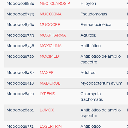
M0000028884
NEO-CLAROSIP
H, pylori
M0000028773
MUCOXINA
Pseudomonas
M0000028764
MUCOCEF
Farmacocinética:
M0000028759
MOXPHARMA
Adultos:
M0000028756
MOXICLINA
Antibiótico
M0000028720
MOCIMED
Antibiótico de amplio
espectro
M0000028482
MAXEF
Adultos:
M0000028428
MABICROL
Mycobacterium avium
M0000028420
LYRFHIS
Chlamydia
trachomatis
M0000028401
LUMOX
Antibiótico de amplio
espectro
M0000028351
LOSERTRIN
Antibiótico