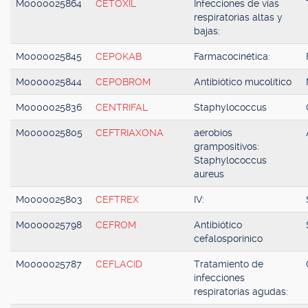
M0000025864
CETOXIL
Infecciones de vías
respiratorias altas y
bajas:
M0000025845
CEPOKAB
Farmacocinética:
M0000025844
CEPOBROM
Antibiótico mucolítico
M0000025836
CENTRIFAL
Staphylococcus
M0000025805
CEFTRIAXONA
aerobios
grampositivos:
Staphylococcus
aureus
M0000025803
CEFTREX
IV:
M0000025798
CEFROM
Antibiótico
cefalosporínico
M0000025787
CEFLACID
Tratamiento de
infecciones
respiratorias agudas: