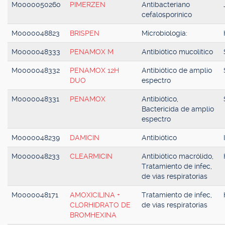
M0000050260
PIMERZEN
Antibacteriano
cefalosporínico
M0000048823
BRISPEN
Microbiología:
M0000048333
PENAMOX M
Antibiótico mucolítico
M0000048332
PENAMOX 12H
Antibiótico de amplio
DUO
espectro
M0000048331
PENAMOX
Antibiótico,
Bactericida de amplio
espectro
M0000048239
DAMICIN
Antibiótico
M0000048233
CLEARMICIN
Antibiótico macrólido,
Tratamiento de infec,
de vías respiratorias
M0000048171
AMOXICILINA +
Tratamiento de infec,
CLORHIDRATO DE
de vías respiratorias
BROMHEXINA