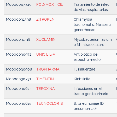
M0000047349
POLYMOX - CIL
Tratamiento de infec,
de vías respiratorias
M0000031398
ZITROKEN
Chlamydia
trachomatis, Neisseria
gonorrhoeae
M0000031318
XUCLAMIN
Mycobacterium avium
o M, intracellulare
M0000030972
UNICIL L-A
Antibiótico de
espectro medio
M0000030908
TROPHARMA
H, influenzae
M0000030731
TIMENTIN
Klebsiella
M0000030673
TEROXINA
Infecciones en el
tracto genitourinario
M0000030619
TECNOCLOR-S
S, pneumoniae (D,
pneumoniiae),