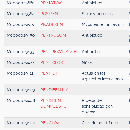
M0000029662
PRIMOTOX
Antibiótico
M0000029564
POSIPEN
Staphylococcus
M0000029515
PIVADEXEN
Mycobacterium avium
M0000029450
PERTROSOM
Antibiótico
M0000029433
PENTREXYL-S12-H
Antibiótico
M0000029422
PENTICLOX
Niños:
M0000029411
PENIPOT
Actúa en las
siguientes infecciones:
M0000029409
PENDIBEN L-A
M0000029408
PENDIBEN
Prueba de
COMPUESTO
sensibilidad con
discos:
M0000029407
PENCLOX
Clostridium difficile