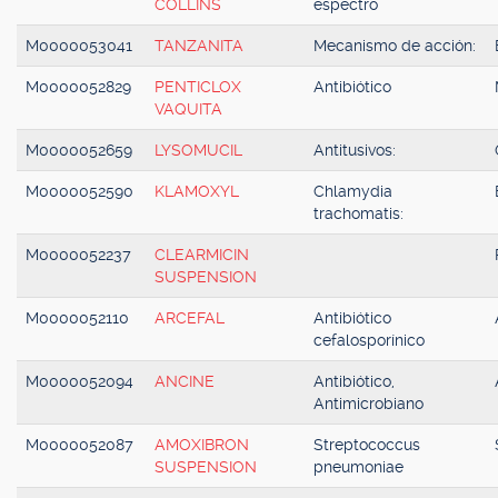
COLLINS
espectro
M0000053041
TANZANITA
Mecanismo de acción:
M0000052829
PENTICLOX
Antibiótico
VAQUITA
M0000052659
LYSOMUCIL
Antitusivos:
M0000052590
KLAMOXYL
Chlamydia
trachomatis:
M0000052237
CLEARMICIN
SUSPENSION
M0000052110
ARCEFAL
Antibiótico
cefalosporínico
M0000052094
ANCINE
Antibiótico,
Antimicrobiano
M0000052087
AMOXIBRON
Streptococcus
SUSPENSION
pneumoniae