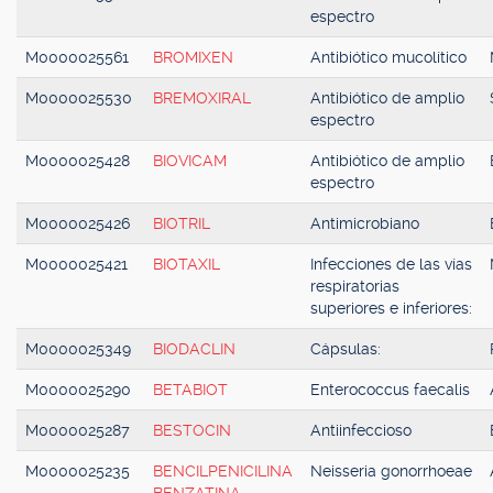
espectro
M0000025561
BROMIXEN
Antibiótico mucolítico
M0000025530
BREMOXIRAL
Antibiótico de amplio
espectro
M0000025428
BIOVICAM
Antibiótico de amplio
espectro
M0000025426
BIOTRIL
Antimicrobiano
M0000025421
BIOTAXIL
Infecciones de las vías
respiratorias
superiores e inferiores:
M0000025349
BIODACLIN
Cápsulas:
M0000025290
BETABIOT
Enterococcus faecalis
M0000025287
BESTOCIN
Antiinfeccioso
M0000025235
BENCILPENICILINA
Neisseria gonorrhoeae