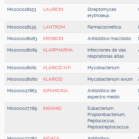
M0000028153
LAURICIN
Streptomyces
erythraeus
M0000028135
LANTROM
Farmacocinética:
M0000028083
KROBICIN
Antibiótico macrólido
M0000028065
KLARPHARMA
Infecciones de vías
respiratorias altas
M0000028061
KLARICID H.P.
Mycobacterium
M0000028060
KLARICID
Mycobacterium avium
M0000027863
IQFAMICINA
Antibiótico de
espectro medio
M0000027789
INDAMID
Eubacterium,
Propionibacterium,
Peptococcus,
Peptostreptococcus
M0000027787
INDACIL
Antibiótico