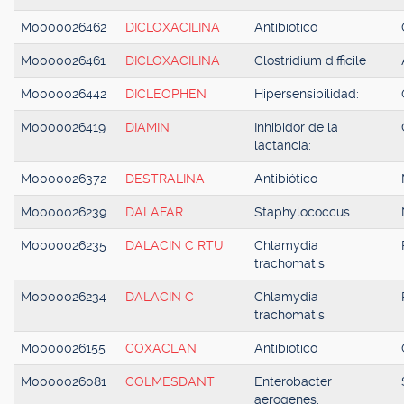
M0000026462
DICLOXACILINA
Antibiótico
M0000026461
DICLOXACILINA
Clostridium difficile
M0000026442
DICLEOPHEN
Hipersensibilidad:
M0000026419
DIAMIN
Inhibidor de la
lactancia:
M0000026372
DESTRALINA
Antibiótico
M0000026239
DALAFAR
Staphylococcus
M0000026235
DALACIN C RTU
Chlamydia
trachomatis
M0000026234
DALACIN C
Chlamydia
trachomatis
M0000026155
COXACLAN
Antibiótico
M0000026081
COLMESDANT
Enterobacter
aerogenes,