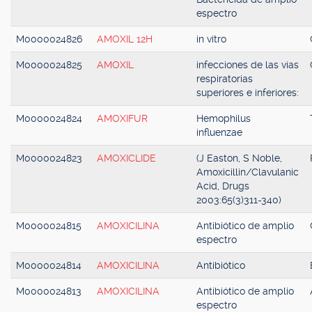
espectro
M0000024826
AMOXIL 12H
in vitro
M0000024825
AMOXIL
infecciones de las vías
respiratorias
superiores e inferiores:
M0000024824
AMOXIFUR
Hemophilus
influenzae
M0000024823
AMOXICLIDE
(J Easton, S Noble,
Amoxicillin/Clavulanic
Acid, Drugs
2003:65(3)311-340)
M0000024815
AMOXICILINA
Antibiótico de amplio
espectro
M0000024814
AMOXICILINA
Antibiótico
M0000024813
AMOXICILINA
Antibiótico de amplio
espectro