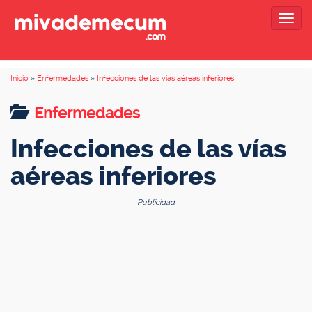
Togg
navig
Inicio
»
Enfermedades
»
Infecciones de las vías aéreas inferiores
Enfermedades
Infecciones de las vías
aéreas inferiores
Publicidad