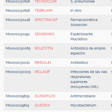
M0000030618
TECNOCLOR
S, pneumoniae
M0000030616
TEBRUXIM
in vitro
M0000030428
SPECTRACEF
Farmacocinética:
Absorción:
M0000030192
SENSEMOC
Expectorante,
Mucolítico
M0000030065
ROLICYTIN
Antibiótico de amplio
espectro
M0000030021
RIMSALIN
Antibiótico
M0000030005
RICLASIP
infecciones de las vías
respiratorias
superiores
(incluyendo ORL)
M0000029835
QUINOFLOX
Antimicrobiano
M0000029815
QUEDOX
Mycobacterium