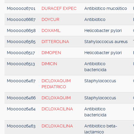
M0000026701
DURACEF EXPEC
Antibiótico mucolítico
M0000026667
DOYCUR
Antibiótico
M0000026658
DOXAMIL
Helicobacter pylori
M0000026565
DITTEROLINA
Stahyloccocus aureus
M0000026517
DIMOPEN
Helicobacter pylori
M0000026513
DIMICIN
Antibiótico
bactericida
M0000026467
DICLOXAQUIM
Staphylococcus
PEDIATRICO
M0000026466
DICLOXAQUIM
Staphylococcus
M0000026464
DICLOXACILINA
Antibiótico
bactericida
M0000026463
DICLOXACILINA
Antibiótico beta-
lactámico