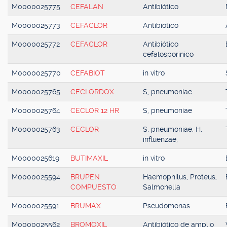
M0000025775
CEFALAN
Antibiótico
M0000025773
CEFACLOR
Antibiótico
M0000025772
CEFACLOR
Antibiótico
cefalosporínico
M0000025770
CEFABIOT
in vitro
M0000025765
CECLORDOX
S, pneumoniae
M0000025764
CECLOR 12 HR
S, pneumoniae
M0000025763
CECLOR
S, pneumoniae, H,
influenzae,
M0000025619
BUTIMAXIL
in vitro
M0000025594
BRUPEN
Haemophilus, Proteus,
COMPUESTO
Salmonella
M0000025591
BRUMAX
Pseudomonas
M0000025562
BROMOXIL
Antibiótico de amplio