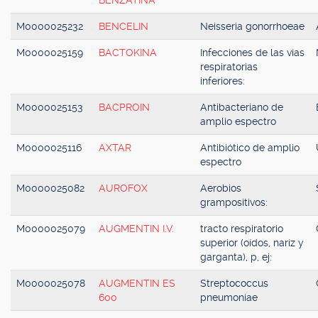
BENZATINA
M0000025232
BENCELIN
Neisseria gonorrhoeae
M0000025159
BACTOKINA
Infecciones de las vías
respiratorias
inferiores:
M0000025153
BACPROIN
Antibacteriano de
amplio espectro
M0000025116
AXTAR
Antibiótico de amplio
espectro
M0000025082
AUROFOX
Aerobios
grampositivos:
M0000025079
AUGMENTIN I.V.
tracto respiratorio
superior (oídos, naríz y
garganta), p, ej:
M0000025078
AUGMENTIN ES
Streptococcus
600
pneumoniae