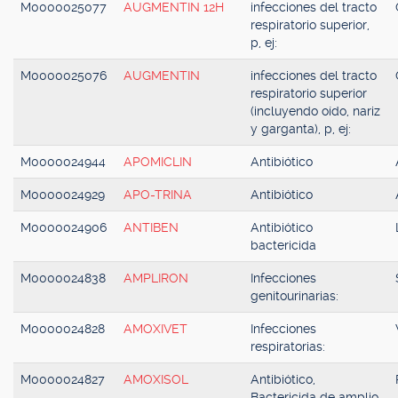
M0000025077
AUGMENTIN 12H
infecciones del tracto
respiratorio superior,
p, ej:
M0000025076
AUGMENTIN
infecciones del tracto
respiratorio superior
(incluyendo oído, nariz
y garganta), p, ej:
M0000024944
APOMICLIN
Antibiótico
M0000024929
APO-TRINA
Antibiótico
M0000024906
ANTIBEN
Antibiótico
bactericida
M0000024838
AMPLIRON
Infecciones
genitourinarias:
M0000024828
AMOXIVET
Infecciones
respiratorias:
M0000024827
AMOXISOL
Antibiótico,
Bactericida de amplio