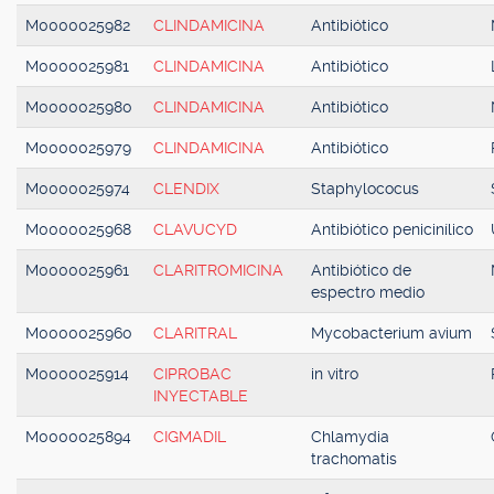
M0000025982
CLINDAMICINA
Antibiótico
M0000025981
CLINDAMICINA
Antibiótico
M0000025980
CLINDAMICINA
Antibiótico
M0000025979
CLINDAMICINA
Antibiótico
M0000025974
CLENDIX
Staphylococus
M0000025968
CLAVUCYD
Antibiótico penicinílico
M0000025961
CLARITROMICINA
Antibiótico de
espectro medio
M0000025960
CLARITRAL
Mycobacterium avium
M0000025914
CIPROBAC
in vitro
INYECTABLE
M0000025894
CIGMADIL
Chlamydia
trachomatis