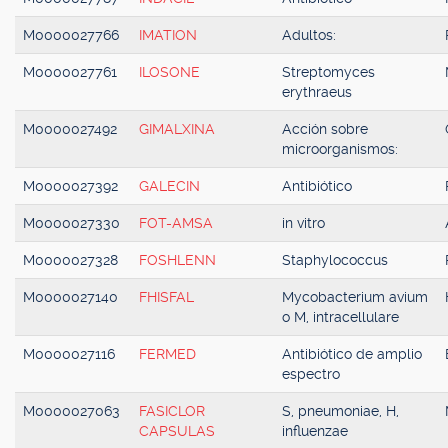
M0000027766
IMATION
Adultos:
M0000027761
ILOSONE
Streptomyces
erythraeus
M0000027492
GIMALXINA
Acción sobre
microorganismos:
M0000027392
GALECIN
Antibiótico
M0000027330
FOT-AMSA
in vitro
M0000027328
FOSHLENN
Staphylococcus
M0000027140
FHISFAL
Mycobacterium avium
o M, intracellulare
M0000027116
FERMED
Antibiótico de amplio
espectro
M0000027063
FASICLOR
S, pneumoniae, H,
CAPSULAS
influenzae