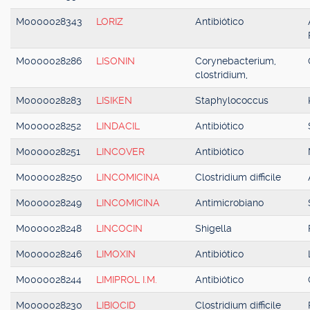
M0000028343
LORIZ
Antibiótico
M0000028286
LISONIN
Corynebacterium,
clostridium,
M0000028283
LISIKEN
Staphylococcus
M0000028252
LINDACIL
Antibiótico
M0000028251
LINCOVER
Antibiótico
M0000028250
LINCOMICINA
Clostridium difficile
M0000028249
LINCOMICINA
Antimicrobiano
M0000028248
LINCOCIN
Shigella
M0000028246
LIMOXIN
Antibiótico
M0000028244
LIMIPROL I.M.
Antibiótico
M0000028230
LIBIOCID
Clostridium difficile